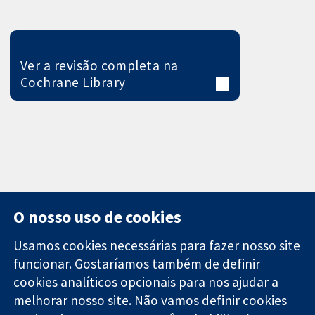
Ver a revisão completa na
Cochrane Library
O nosso uso de cookies
Usamos cookies necessárias para fazer nosso site
funcionar. Gostaríamos também de definir
11-13 Cavendish
Contato
cookies analíticos opcionais para nos ajudar a
Square
Notícias
melhorar nosso site. Não vamos definir cookies
Evidências
Londres
Assessoria de
confiáveis.