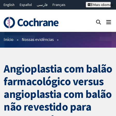
English
Español
فارسی
Français
Mais idiomas
Русский
Hrvatski
Deutsch
Bahasa Malaysia
ไทย
繁體中文
简体中文
Close search ✖
Filtros
Início
Nossas evidências
Angioplastia com balão
farmacológico versus
angioplastia com balão
não revestido para