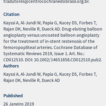
tradutores@centrocochranedobrasil.org.br.
Citation
Kayssi A, Al-Jundi W, Papia G, Kucey DS, Forbes T,
Rajan DK, Neville R, Dueck AD. Drug-eluting balloon
angioplasty versus uncoated balloon angioplasty
for the treatment of in-stent restenosis of the
femoropopliteal arteries. Cochrane Database of
Systematic Reviews 2019, Issue 1. Art. No.:
CD012510. DOI: 10.1002/14651858.CD012510.pub2.
Authors
Kayssi A
Al-Jundi W
Papia G
Kucey DS
Forbes T
Rajan DK
Neville R
Dueck AD
Published
26 Janeiro 2019