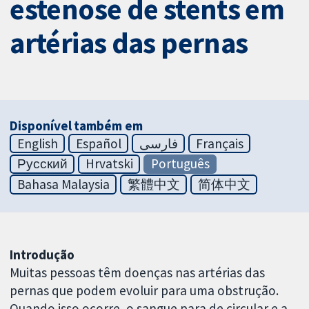
estenose de stents em
artérias das pernas
Disponível também em
English
Español
فارسی
Français
Русский
Hrvatski
Português
Bahasa Malaysia
繁體中文
简体中文
Introdução
Muitas pessoas têm doenças nas artérias das
pernas que podem evoluir para uma obstrução.
Quando isso ocorre, o sangue para de circular e a