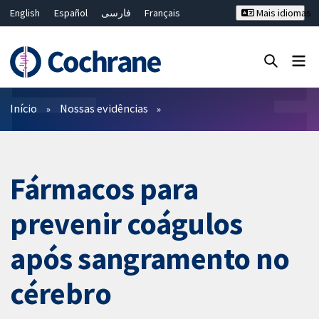
English
Español
فارسی
Français
Mais idiomas
Русский
Hrvatski
Deutsch
Bahasa Malaysia
ไทย
繁體中文
简体中文
Close search ✖
Filtros
Início
Nossas evidências
Fármacos para
prevenir coágulos
após sangramento no
cérebro