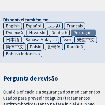
Disponível também em
English
Español
فارسی
Français
Русский
Hrvatski
Deutsch
Português
日本語
Bahasa Malaysia
ไทย
繁體中文
简体中文
Polski
한국어
Română
Bahasa Indonesia
Pergunta de revisão
Qual é a eficácia e a segurança dos medicamentos
usados para prevenir coágulos (tratamentos
antitrombóticos) tanto na fase inicial e a longo