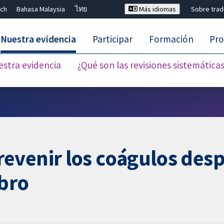
ch
Bahasa Malaysia
ไทย
Más idiomas
Sobre tra
Nuestra evidencia
Participar
Formación
Pro
estra evidencia
¿Qué son las revisiones sistemática
Cerrar búsqueda ✖
evenir los coágulos des
ebro