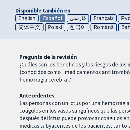
Disponible también en
English
Español
فارسی
Français
Ру
简体中文
Polski
한국어
Română
Bah
Pregunta de la revisión
¿Cuáles son los beneficios y los riesgos de lo
(conocidos como "medicamentos antitrombótico
hemorragia cerebral?
Antecedentes
Las personas con un ictus por una hemorragia
coágulos en los vasos sanguíneos que las pers
después del ictus puede provocar coágulos en l
médicas subyacentes de los pacientes, tanto a