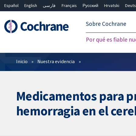
Español
English
فارسی
Français
Русский
Hrvatski
Deuts
繁體中文
简体中文
Sobre Cochrane
Por qué es fiable nu
Filtros
Inicio
Nuestra evidencia
Medicamentos para pr
hemorragia en el cer