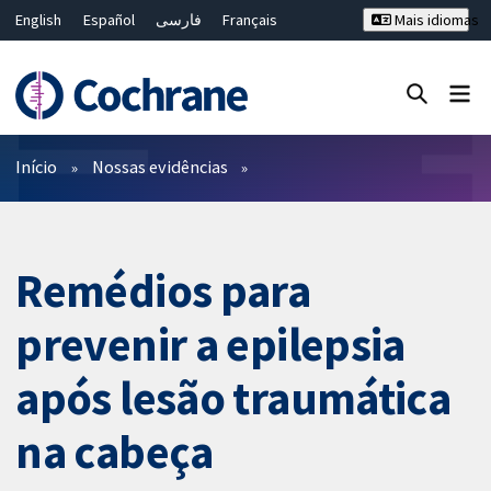
English
Español
فارسی
Français
Mais idiomas
Русский
Hrvatski
Deutsch
Bahasa Malaysia
ไทย
繁體中文
简体中文
Close search ✖
Filtros
Início
Nossas evidências
Remédios para
prevenir a epilepsia
após lesão traumática
na cabeça