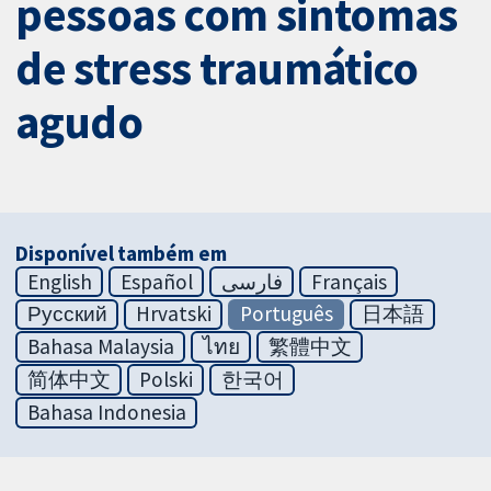
pessoas com sintomas
de stress traumático
agudo
Disponível também em
English
Español
فارسی
Français
Русский
Hrvatski
Português
日本語
Bahasa Malaysia
ไทย
繁體中文
简体中文
Polski
한국어
Bahasa Indonesia