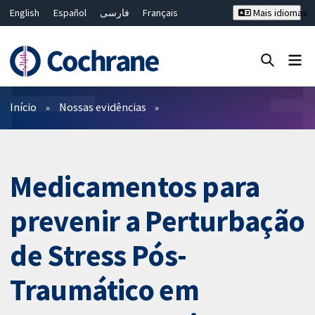
English
Español
فارسی
Français
Mais idiomas
Русский
Hrvatski
Deutsch
Bahasa Malaysia
ไทย
繁體中文
简体中文
Close search ✖
Filtros
Início
Nossas evidências
Medicamentos para
prevenir a Perturbação
de Stress Pós-
Traumático em