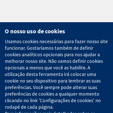
O nosso uso de cookies
Usamos cookies necessárias para fazer nosso site
funcionar. Gostaríamos também de definir
11-13 Cavendish
Contato
cookies analíticos opcionais para nos ajudar a
Square
Notícias
melhorar nosso site. Não vamos definir cookies
Evidências
Londres
Assessoria de
confiáveis.
opcionais a menos que você as habilite. A
W1G 0AN
imprensa
Decisões
Reino Unido
Sobre nós
utilização desta ferramenta irá colocar uma
informadas.
Emprego
cookie no seu dispositivo para lembrar as suas
Melhor saúde.
Cochrane
preferências. Você sempre pode alterar suas
Library
preferências de cookies a qualquer momento
clicando no link 'Configurações de cookies' no
rodapé de cada página.
A Cochrane Collaboration é uma organização sem fins lucrativos