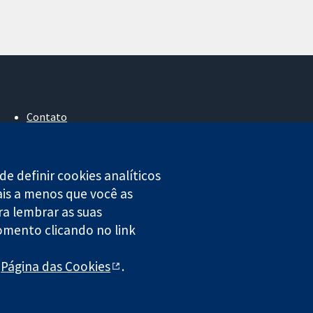
Contato
Notícias
Assessoria de imprensa
Sobre nós
e definir cookies analíticos
Emprego
ais a menos que você as
Cochrane Library
ra lembrar as suas
omento clicando no link
4323) registrada na Inglaterra e no País de Gales.
a
Página das Cookies
.
legal
|
Privacidade
|
Política de cookies
|
Configuração de cookies