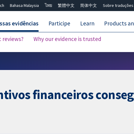
ch
Bahasa Malaysia
ไทย
繁體中文
简体中文
Sobre traduções
ssas evidências
Participe
Learn
Products an
c reviews?
Why our evidence is trusted
Close search ✖
entivos financeiros cons
?