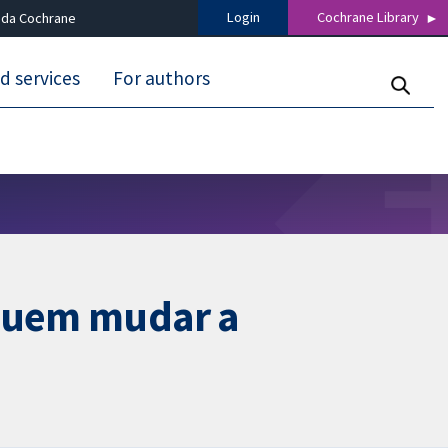
Login
Cochrane Library
 da Cochrane
d services
For authors
eguem mudar a