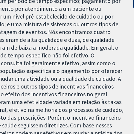
 um período de tempo específico; pagamento por
amento por atendimento a um paciente ou
 um nível pré-estabelecido de cuidado ou por
o; e uma mistura de sistemas ou outros tipos de
ntagem de eventos. Nós encontramos quatro
ões eram de alta qualidade e duas, de qualidade
eram de baixa a moderada qualidade. Em geral, o
e tempo específico não foi efetivo. O
consulta foi geralmente efetivo, assim como o
opulação específica e o pagamento por oferecer
mudar uma atividade ou a qualidade de cuidado. A
ceiros e outros tipos de incentivos financeiros
o efeito dos incentivos financeiros no geral
eram uma efetividade variada em relação às taxas
eral, efetivo na melhoria dos processos de cuidado,
o das prescrições. Porém, o incentivo financeiro
e saúde seguissem diretrizes. Com base nesses
ceiros podem ser efetivos em mudar a prática dos