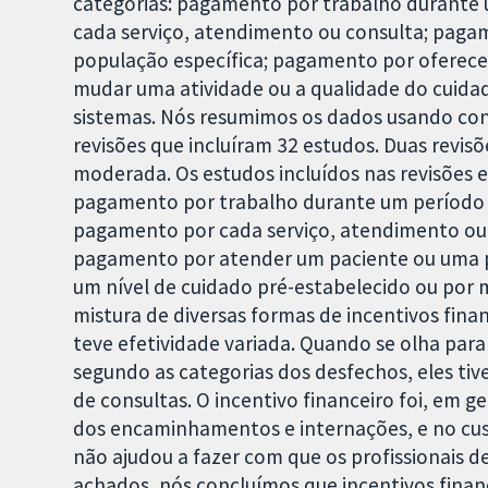
categorias: pagamento por trabalho durante
cada serviço, atendimento ou consulta; pag
população específica; pagamento por oferecer
mudar uma atividade ou a qualidade do cuidad
sistemas. Nós resumimos os dados usando co
revisões que incluíram 32 estudos. Duas revis
moderada. Os estudos incluídos nas revisões 
pagamento por trabalho durante um período d
pagamento por cada serviço, atendimento ou 
pagamento por atender um paciente ou uma p
um nível de cuidado pré-estabelecido ou por 
mistura de diversas formas de incentivos finan
teve efetividade variada. Quando se olha para 
segundo as categorias dos desfechos, eles tiv
de consultas. O incentivo financeiro foi, em g
dos encaminhamentos e internações, e no cust
não ajudou a fazer com que os profissionais d
achados, nós concluímos que incentivos finan