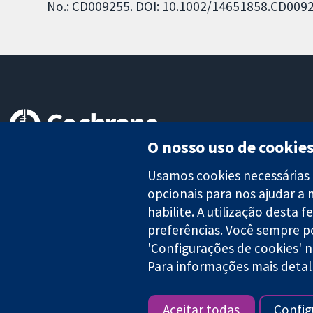
No.: CD009255. DOI: 10.1002/14651858.CD0092
O nosso uso de cookie
Evidências confiáveis.
Decisões informadas.
Usamos cookies necessárias 
Melhor saúde.
opcionais para nos ajudar a 
habilite. A utilização desta 
preferências. Você sempre p
'Configurações de cookies' 
A Cochrane Collaboration é uma organização sem fins lucrativos (
Para informações mais detal
Copyright © 2026 The Cochrane Collaboration
Aceitar todas
Config