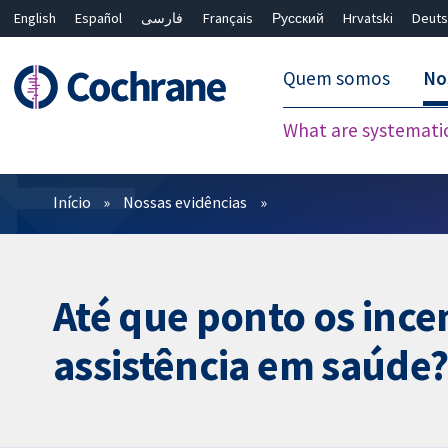
English
Español
فارسی
Français
Русский
Hrvatski
Deuts
Quem somos
No
What are systemati
Filtros
Início
Nossas evidências
Até que ponto os inc
assistência em saúde