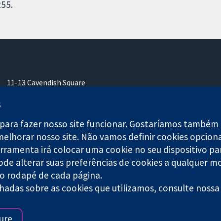
55.
11-13 Cavendish Square
Londres
s
W1G 0AN
Reino Unido
para fazer nosso site funcionar. Gostaríamos também d
melhorar nosso site. Não vamos definir cookies opcion
ferramenta irá colocar uma cookie no seu dispositivo pa
ode alterar suas preferências de cookies a qualquer m
no rodapé de cada página.
caridade nº 1045921) e uma empresa limitada por garantia (nº 0304
hadas sobre as cookies que utilizamos, consulte noss
Termos e condições do site
|
Aviso 
ure