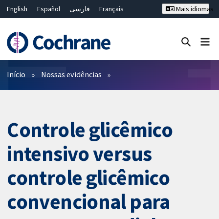
English
Español
فارسی
Français
Mais idiomas
Русский
Hrvatski
Deutsch
Bahasa Malaysia
ไทย
繁體中文
简体中文
Close search ✖
Filtros
Início
Nossas evidências
Controle glicêmico
intensivo versus
controle glicêmico
convencional para