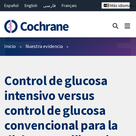
Español
English
فارسی
Français
Más idiomas
Русский
Hrvatski
Deutsch
Bahasa Malaysia
ไทย
繁體中文
简体中文
Cerrar búsqueda ✖
Filtros
Inicio
Nuestra evidencia
Control de glucosa
intensivo versus
control de glucosa
convencional para la