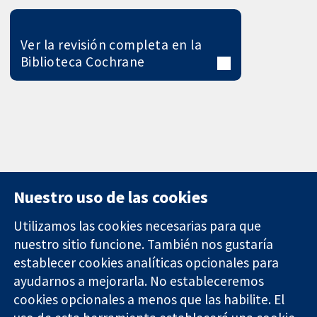
Ver la revisión completa en la
Biblioteca Cochrane
Nuestro uso de las cookies
Utilizamos las cookies necesarias para que
nuestro sitio funcione. También nos gustaría
11-13 Cavendish
Contacto
establecer cookies analíticas opcionales para
Square
Noticias
ayudarnos a mejorarla. No estableceremos
Evidencia fiable.
Londres
Prensa
Decisiones
cookies opcionales a menos que las habilite. El
W1G 0AN
Sobre
informadas.
Reino Unido
nosotros