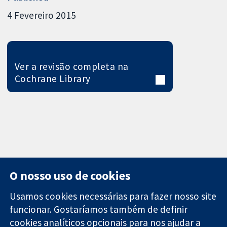
4 Fevereiro 2015
Ver a revisão completa na
Cochrane Library
O nosso uso de cookies
Usamos cookies necessárias para fazer nosso site
funcionar. Gostaríamos também de definir
11-13 Cavendish
Contato
cookies analíticos opcionais para nos ajudar a
Square
Notícias