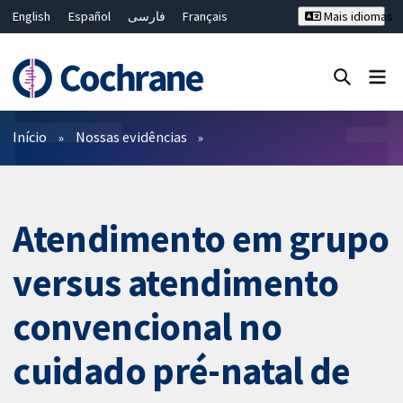
English
Español
فارسی
Français
Mais idiomas
Русский
Hrvatski
Deutsch
Bahasa Malaysia
ไทย
繁體中文
简体中文
Close search ✖
Filtros
Início
Nossas evidências
Atendimento em grupo
versus atendimento
convencional no
cuidado pré-natal de