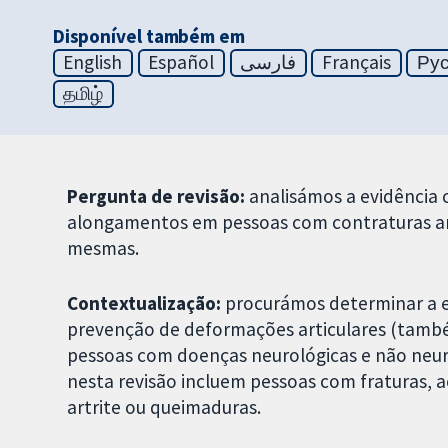
Disponível também em
English
Español
فارسی
Français
Ру
தமிழ்
Pergunta de revisão:
analisámos a evidência c
alongamentos em pessoas com contraturas art
mesmas.
Contextualização:
procurámos determinar a e
prevenção de deformações articulares (tamb
pessoas com doenças neurológicas e não neu
nesta revisão incluem pessoas com fraturas, ac
artrite ou queimaduras.