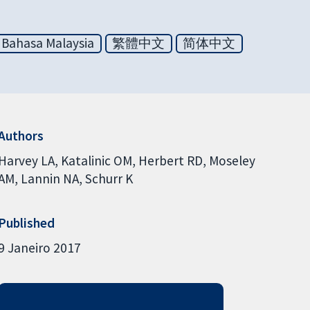
Bahasa Malaysia
繁體中文
简体中文
Authors
Harvey LA
Katalinic OM
Herbert RD
Moseley
AM
Lannin NA
Schurr K
Published
9 Janeiro 2017