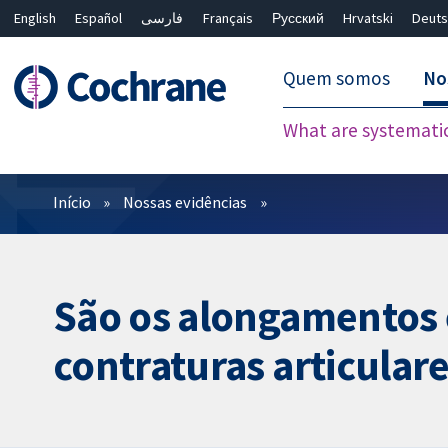
English
Español
فارسی
Français
Русский
Hrvatski
Deuts
Quem somos
No
What are systemati
Filtros
Início
Nossas evidências
São os alongamentos 
contraturas articular