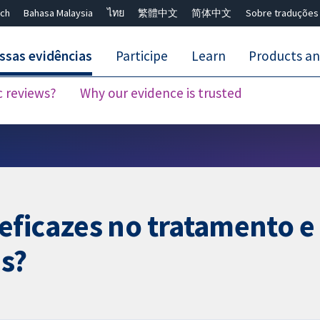
ch
Bahasa Malaysia
ไทย
繁體中文
简体中文
Sobre traduções
ssas evidências
Participe
Learn
Products an
c reviews?
Why our evidence is trusted
Close search ✖
eficazes no tratamento e
es?