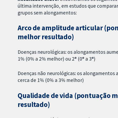
última intervenção, em estudos que compar
grupos sem alongamentos:
Arco de amplitude articular (po
melhor resultado)
Doenças neurológicas: os alongamentos aumen
1% (0% a 2% melhor) ou 2
º
(0
º
a 3
º
)
Doenças não neurológicas: os alongamentos 
cerca de 1% (0% a 3% melhor)
Qualidade de vida (pontuação m
resultado)