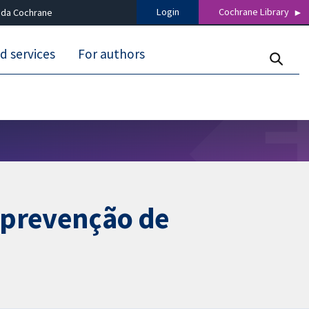
Login
Cochrane Library
 da Cochrane
d services
For authors
 prevenção de