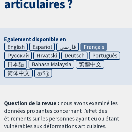
articulaires ?
Egalement disponible en
English
Español
فارسی
Français
Русский
Hrvatski
Deutsch
Português
日本語
Bahasa Malaysia
繁體中文
简体中文
தமிழ்
Question de la revue :
nous avons examiné les
données probantes concernant l'effet des
étirements sur les personnes ayant eu ou étant
vulnérables aux déformations articulaires.