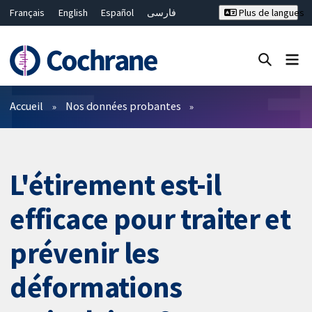
Français
English
Español
فارسی
Plus de langues
Русский
Hrvatski
Deutsch
Bahasa Malaysia
ไทย
繁體中文
简体中文
Fermer la recherche ✖
Filtres
Accueil
Nos données probantes
L'étirement est-il
efficace pour traiter et
prévenir les
déformations