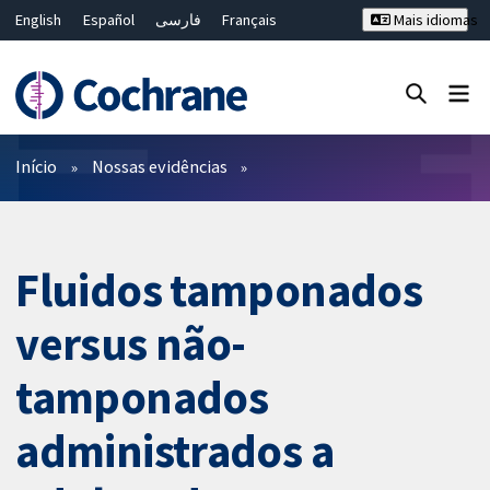
English
Español
فارسی
Français
Mais idiomas
Русский
Hrvatski
Deutsch
Bahasa Malaysia
ไทย
繁體中文
简体中文
Close search ✖
Filtros
Início
Nossas evidências
Fluidos tamponados
versus não-
tamponados
administrados a