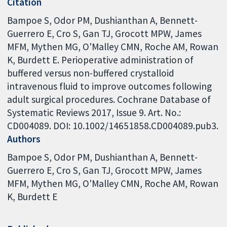
Citation
Bampoe S, Odor PM, Dushianthan A, Bennett-
Guerrero E, Cro S, Gan TJ, Grocott MPW, James
MFM, Mythen MG, O'Malley CMN, Roche AM, Rowan
K, Burdett E. Perioperative administration of
buffered versus non-buffered crystalloid
intravenous fluid to improve outcomes following
adult surgical procedures. Cochrane Database of
Systematic Reviews 2017, Issue 9. Art. No.:
CD004089. DOI: 10.1002/14651858.CD004089.pub3.
Authors
Bampoe S
Odor PM
Dushianthan A
Bennett-
Guerrero E
Cro S
Gan TJ
Grocott MPW
James
MFM
Mythen MG
O'Malley CMN
Roche AM
Rowan
K
Burdett E