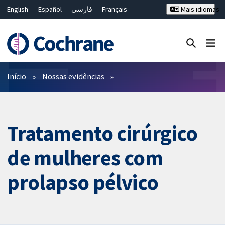
English
Español
فارسی
Français
Mais idiomas
Русский
Hrvatski
Deutsch
Bahasa Malaysia
ไทย
繁體中文
简体中文
Close search ✖
Filtros
Início
Nossas evidências
Tratamento cirúrgico
de mulheres com
prolapso pélvico