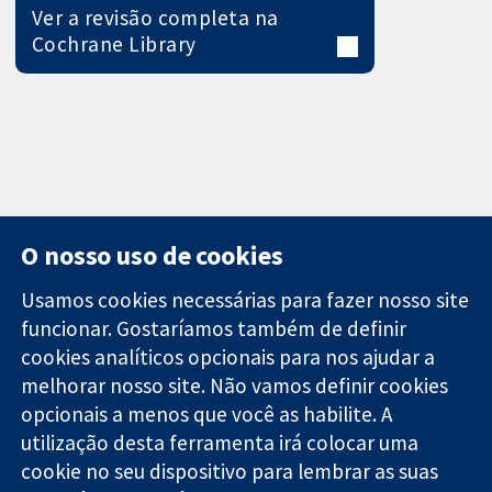
Ver a revisão completa na
Cochrane Library
O nosso uso de cookies
Usamos cookies necessárias para fazer nosso site
funcionar. Gostaríamos também de definir
11-13 Cavendish
Contato
cookies analíticos opcionais para nos ajudar a
Square
Notícias
Evidências
melhorar nosso site. Não vamos definir cookies
Londres
Assessoria de
confiáveis.
W1G 0AN
imprensa
opcionais a menos que você as habilite. A
Decisões
Reino Unido
Sobre nós
utilização desta ferramenta irá colocar uma
informadas.
Emprego
cookie no seu dispositivo para lembrar as suas
Melhor saúde.
Cochrane