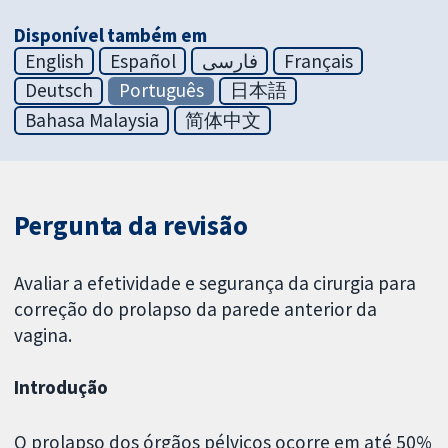
Disponível também em
English
Español
فارسی
Français
Deutsch
Português
日本語
Bahasa Malaysia
简体中文
Pergunta da revisão
Avaliar a efetividade e segurança da cirurgia para
correção do prolapso da parede anterior da
vagina.
Introdução
O prolapso dos órgãos pélvicos ocorre em até 50%