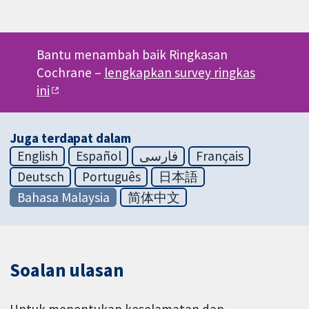
Bantu menambah baik Ringkasan
Cochrane –
lengkapkan survey ringkas
ini
Juga terdapat dalam
English
Español
فارسی
Français
Deutsch
Português
日本語
Bahasa Malaysia
简体中文
Soalan ulasan