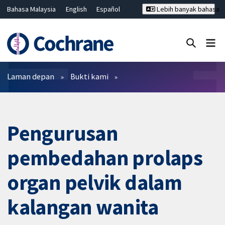
Bahasa Malaysia
English
Español
Lebih banyak bahasa
فارسی
Français
Русский
Hrvatski
Deutsch
ไทย
繁體中文
简体中文
Tutup carian ✖
Penapis
Laman depan
Bukti kami
Pengurusan
pembedahan prolaps
organ pelvik dalam
kalangan wanita