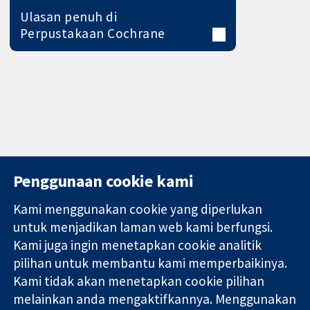
Ulasan penuh di
Perpustakaan Cochrane
Penggunaan cookie kami
Kami menggunakan cookie yang diperlukan
11-13 Cavendish
Hubungi kita
untuk menjadikan laman web kami berfungsi.
Square
Berita
Kami juga ingin menetapkan cookie analitik
Bukti yang
London
Pejabat
pilihan untuk membantu kami memperbaikinya.
dipercayai.
W1G 0AN
akhbar
keputusan
United Kingdom
Perihal Kami
Kami tidak akan menetapkan cookie pilihan
termaklum
Pekerjaan
melainkan anda mengaktifkannya. Menggunakan
Kesihatan yang
Cochrane