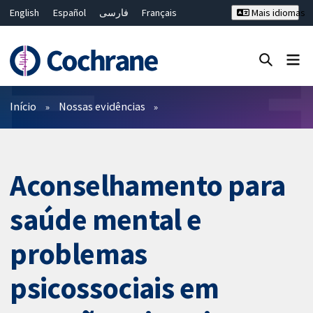
English
Español
فارسی
Français
Mais idiomas
Русский
Hrvatski
Deutsch
Bahasa Malaysia
ไทย
繁體中文
简体中文
Close search ✖
Filtros
Início
Nossas evidências
Aconselhamento para
saúde mental e
problemas
psicossociais em