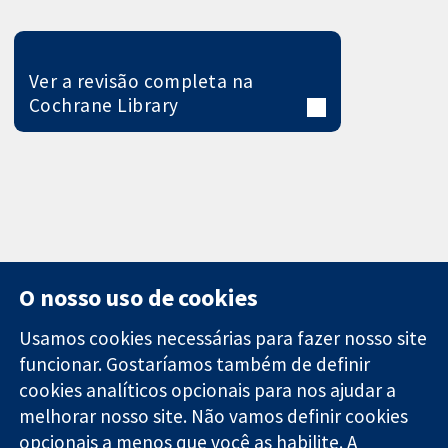
Ver a revisão completa na
Cochrane Library
O nosso uso de cookies
Usamos cookies necessárias para fazer nosso site
funcionar. Gostaríamos também de definir
11-13 Cavendish
Contato
cookies analíticos opcionais para nos ajudar a
Square
Notícias
melhorar nosso site. Não vamos definir cookies
Evidências
Londres
Assessoria de
confiáveis.
W1G 0AN
imprensa
opcionais a menos que você as habilite. A