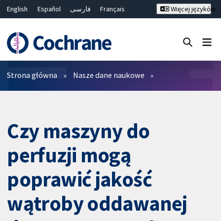
English
Español
فارسی
Français
Więcej języków
Русский
Hrvatski
Deutsch
Bahasa Malaysia
ไทย
繁體中文
简体中文
Close search ✖
Filtry
Strona główna
Nasze dane naukowe
Czy maszyny do
perfuzji mogą
poprawić jakość
wątroby oddawanej