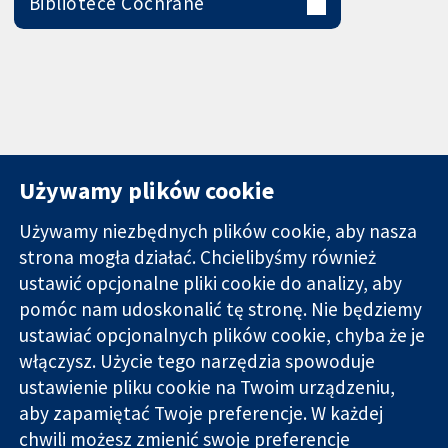
Bibliotece Cochrane
Używamy plików cookie
Używamy niezbędnych plików cookie, aby nasza
strona mogła działać. Chcielibyśmy również
11-13 Cavendish
Kontakt
ustawić opcjonalne pliki cookie do analizy, aby
Square
Nowości
pomóc nam udoskonalić tę stronę. Nie będziemy
Wiarygodne dane
Londyn
Biuro
ustawiać opcjonalnych plików cookie, chyba że je
naukowe.
W1G 0AN
prasowe
Świadome
włączysz. Użycie tego narzędzia spowoduje
Wielka Brytania
O nas
decyzje.
Praca
ustawienie pliku cookie na Twoim urządzeniu,
Lepsze zdrowie.
Cochrane
aby zapamiętać Twoje preferencje. W każdej
Library
chwili możesz zmienić swoje preferencje