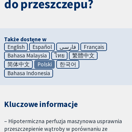
do przeszczepu?
Także dostęne w
English
Español
فارسی
Français
Bahasa Malaysia
ไทย
繁體中文
简体中文
Polski
한국어
Bahasa Indonesia
Kluczowe informacje
– Hipotermiczna perfuzja maszynowa usprawnia
przeszczepienie wątroby w porównaniu ze