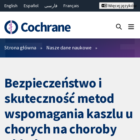
English
Español
فارسی
Français
Więcej języków
Русский
Hrvatski
Deutsch
Bahasa Malaysia
ไทย
繁體中文
简体中文
Close search ✖
Filtry
Strona główna
Nasze dane naukowe
Bezpieczeństwo i
skuteczność metod
wspomagania kaszlu u
chorych na choroby