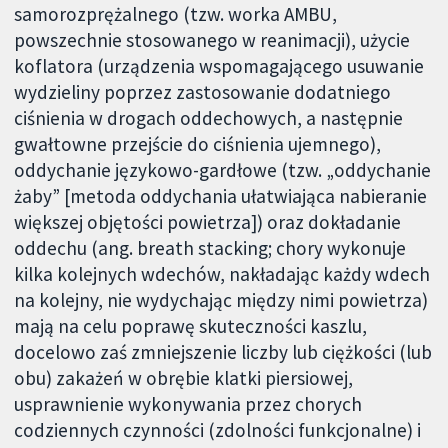
samorozprężalnego (tzw. worka AMBU,
powszechnie stosowanego w reanimacji), użycie
koflatora (urządzenia wspomagającego usuwanie
wydzieliny poprzez zastosowanie dodatniego
ciśnienia w drogach oddechowych, a następnie
gwałtowne przejście do ciśnienia ujemnego),
oddychanie językowo-gardłowe (tzw. „oddychanie
żaby” [metoda oddychania ułatwiająca nabieranie
większej objętości powietrza]) oraz dokładanie
oddechu (ang. breath stacking; chory wykonuje
kilka kolejnych wdechów, nakładając każdy wdech
na kolejny, nie wydychając między nimi powietrza)
mają na celu poprawę skuteczności kaszlu,
docelowo zaś zmniejszenie liczby lub ciężkości (lub
obu) zakażeń w obrębie klatki piersiowej,
usprawnienie wykonywania przez chorych
codziennych czynności (zdolności funkcjonalne) i