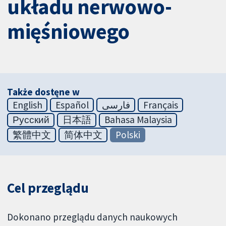
układu nerwowo-
mięśniowego
Także dostęne w
English
Español
فارسی
Français
Русский
日本語
Bahasa Malaysia
繁體中文
简体中文
Polski
Cel przeglądu
Dokonano przeglądu danych naukowych