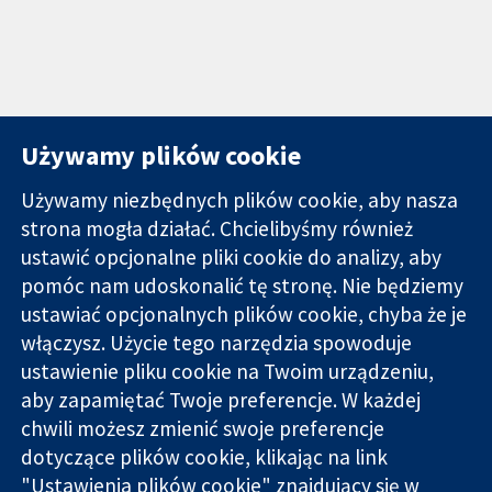
Używamy plików cookie
Używamy niezbędnych plików cookie, aby nasza
strona mogła działać. Chcielibyśmy również
11-13 Cavendish
Kontakt
ustawić opcjonalne pliki cookie do analizy, aby
Square
Nowości
pomóc nam udoskonalić tę stronę. Nie będziemy
Wiarygodne dane
Londyn
Biuro
ustawiać opcjonalnych plików cookie, chyba że je
naukowe.
W1G 0AN
prasowe
Świadome
włączysz. Użycie tego narzędzia spowoduje
Wielka Brytania
O nas
decyzje.
Praca
ustawienie pliku cookie na Twoim urządzeniu,
Lepsze zdrowie.
Cochrane
aby zapamiętać Twoje preferencje. W każdej
Library
chwili możesz zmienić swoje preferencje
dotyczące plików cookie, klikając na link
"Ustawienia plików cookie" znajdujący się w