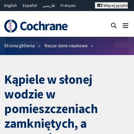
English
Español
فارسی
Français
Więcej języków
Русский
Hrvatski
Deutsch
Bahasa Malaysia
ไทย
繁體中文
简体中文
Close search ✖
Filtry
Strona główna
Nasze dane naukowe
Kąpiele w słonej
wodzie w
pomieszczeniach
zamkniętych, a