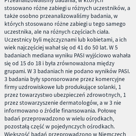
Przeanalizowaliśmy badania, w których
stosowano różne zabiegi u różnych uczestników, a
także osobno przeanalizowaliśmy badania, w
których stosowano różne zabiegi u tego samego
uczestnika, ale na różnych częściach ciała.
Uczestnicy byli mężczyznami lub kobietami, a ich
wiek najczęściej wahał się od 41 do 50 lat. W 5
badaniach mediana wyniku PASI wyjściowo wahała
się od 15 do 18 i była zrównoważona między
grupami. W 3 badaniach nie podano wyników PASI.
3 badania były sponsorowane przez komercyjne
firmy uzdrowiskowe lub produkujące solanki, 1
przez towarzystwo ubezpieczeń zdrowotnych, 1
przez stowarzyszenie dermatologów, a w 3 nie
informowano o źródle finansowania. Połowę
badań przeprowadzono w wielu ośrodkach,
pozostałą część w pojedynczych ośrodkach.
Większość badań przeprowadzono w Niemczech