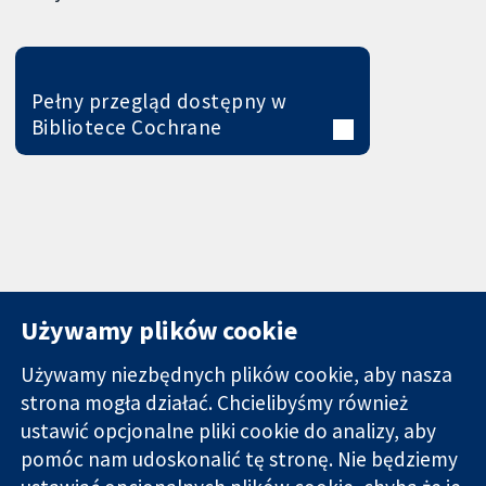
Pełny przegląd dostępny w
Bibliotece Cochrane
Używamy plików cookie
Używamy niezbędnych plików cookie, aby nasza
strona mogła działać. Chcielibyśmy również
11-13 Cavendish
Kontakt
ustawić opcjonalne pliki cookie do analizy, aby
Square
Nowości
pomóc nam udoskonalić tę stronę. Nie będziemy
Wiarygodne dane
Londyn
Biuro
naukowe.