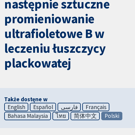
następnie sztuczne
promieniowanie
ultrafioletowe B w
leczeniu łuszczycy
plackowatej
Także dostęne w
English
Español
فارسی
Français
Bahasa Malaysia
ไทย
简体中文
Polski