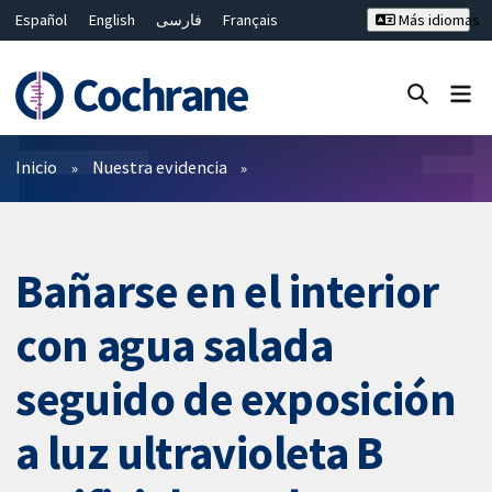
Español
English
فارسی
Français
Más idiomas
Русский
Hrvatski
Deutsch
Bahasa Malaysia
ไทย
繁體中文
简体中文
Cerrar búsqueda ✖
Filtros
Inicio
Nuestra evidencia
Bañarse en el interior
con agua salada
seguido de exposición
a luz ultravioleta B