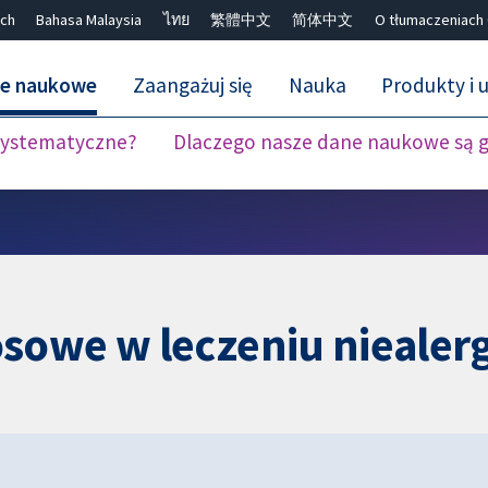
ch
Bahasa Malaysia
ไทย
繁體中文
简体中文
O tłumaczeniach
ne naukowe
Zaangażuj się
Nauka
Produkty i u
 systematyczne?
Dlaczego nasze dane naukowe są 
Close search ✖
sowe w leczeniu niealerg