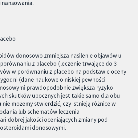
finansowania.
lacebo
roidów donosowo zmniejsza nasilenie objawów u
porównaniu z placebo (leczenie trwające do 3
jawów w porównaniu z placebo na podstawie oceny
tygodni (dane naukowe o niskiej pewności
donosowymi prawdopodobnie zwiększa ryzyko
nych skutków ubocznych jest takie samo dla obu
ie możemy stwierdzić, czy istnieją różnice w
podania lub schematów leczenia
ań dobrej jakości oceniających zmiany pod
ykosteroidami donosowymi.