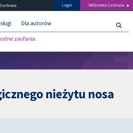
Login
Biblioteka Cochrane
 Cochrane
sługi
Dla autorów
godne zaufania
icznego nieżytu nosa