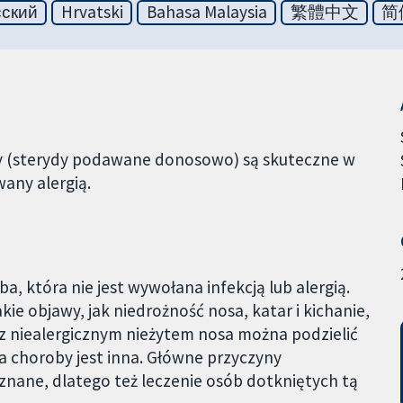
сский
Hrvatski
Bahasa Malaysia
繁體中文
简
idy (sterydy podawane donosowo) są skuteczne w
wany alergią.
a, która nie jest wywołana infekcją lub alergią.
ie objawy, jak niedrożność nosa, katar i kichanie,
w z niealergicznym nieżytem nosa można podzielić
na choroby jest inna. Główne przyczyny
oznane, dlatego też leczenie osób dotkniętych tą