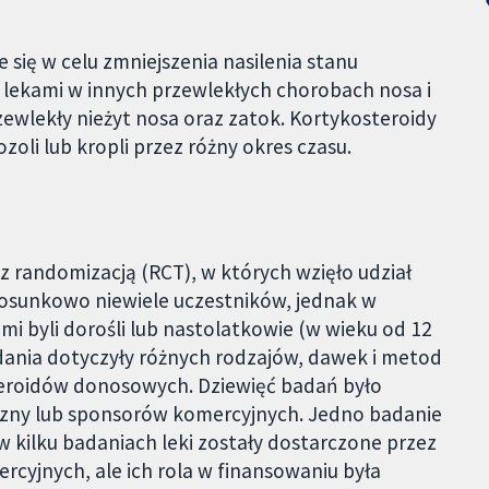
się w celu zmniejszenia nasilenia stanu
 lekami w innych przewlekłych chorobach nosa i
rzewlekły nieżyt nosa oraz zatok. Kortykosteroidy
li lub kropli przez różny okres czasu.
z randomizacją (RCT), w których wzięło udział
tosunkowo niewiele uczestników, jednak w
mi byli dorośli lub nastolatkowie (w wieku od 12
adania dotyczyły różnych rodzajów, dawek i metod
teroidów donosowych. Dziewięć badań było
zny lub sponsorów komercyjnych. Jedno badanie
w kilku badaniach leki zostały dostarczone przez
cyjnych, ale ich rola w finansowaniu była