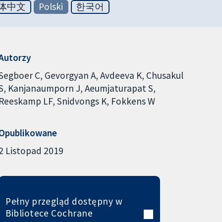
体中文
Polski
한국어
Autorzy
Segboer C
Gevorgyan A
Avdeeva K
Chusakul
S
Kanjanaumporn J
Aeumjaturapat S
Reeskamp LF
Snidvongs K
Fokkens W
Opublikowane
2 Listopad 2019
Pełny przegląd dostępny w
Bibliotece Cochrane