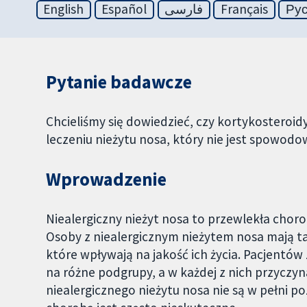
English
Español
فارسی
Français
Ру
Pytanie badawcze
Chcieliśmy się dowiedzieć, czy kortykostero
leczeniu nieżytu nosa, który nie jest spowodo
Wprowadzenie
Niealergiczny nieżyt nosa to przewlekła chorob
Osoby z niealergicznym nieżytem nosa mają tak
które wpływają na jakość ich życia. Pacjentó
na różne podgrupy, a w każdej z nich przyczy
niealergicznego nieżytu nosa nie są w pełni p