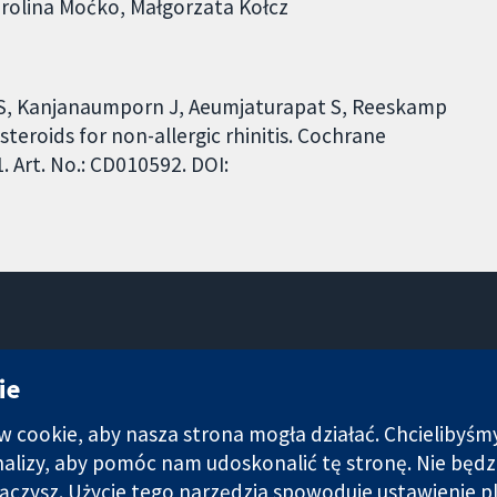
arolina Moćko, Małgorzata Kołcz
 S, Kanjanaumporn J, Aeumjaturapat S, Reeskamp
teroids for non-allergic rhinitis. Cochrane
 Art. No.: CD010592. DOI:
11-13 Cavendish Square
ie
Londyn
W1G 0AN
cookie, aby nasza strona mogła działać. Chcielibyśm
Wielka Brytania
analizy, aby pomóc nam udoskonalić tę stronę. Nie bę
łączysz. Użycie tego narzędzia spowoduje ustawienie p