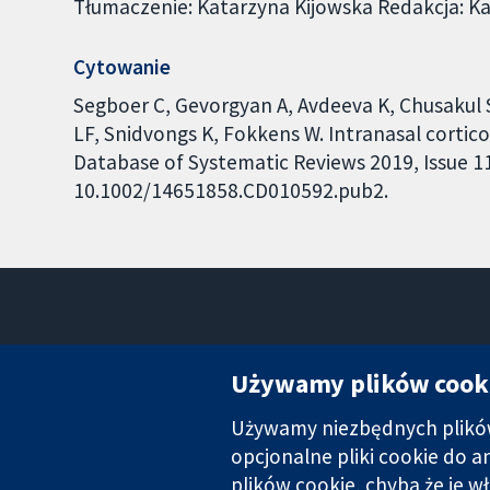
Tłumaczenie: Katarzyna Kijowska Redakcja: K
Cytowanie
Segboer C, Gevorgyan A, Avdeeva K, Chusakul
LF, Snidvongs K, Fokkens W. Intranasal corticos
Database of Systematic Reviews 2019, Issue 11.
10.1002/14651858.CD010592.pub2.
Używamy plików cook
Używamy niezbędnych plików 
Wiarygodne dane naukowe.
Świadome decyzje.
opcjonalne pliki cookie do 
Lepsze zdrowie.
plików cookie, chyba że je w