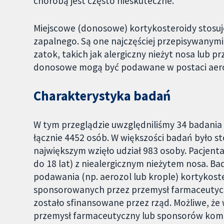
chorobą jest często nieskuteczne.
Miejscowe (donosowe) kortykosteroidy stosuje 
zapalnego. Są one najczęściej przepisywanymi
zatok, takich jak alergiczny nieżyt nosa lub p
donosowe mogą być podawane w postaci aerozo
Charakterystyka badań
W tym przeglądzie uwzględniliśmy 34 badania 
łącznie 4452 osób. W większości badań było s
największym wzięło udział 983 osoby. Pacjenta
do 18 lat) z niealergicznym nieżytem nosa. B
podawania (np. aerozol lub krople) kortykos
sponsorowanych przez przemysł farmaceutyc
zostało sfinansowane przez rząd. Możliwe, że 
przemysł farmaceutyczny lub sponsorów komer