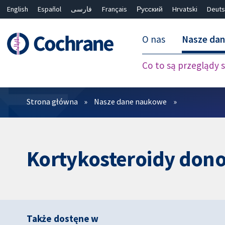
English
Español
فارسی
Français
Русский
Hrvatski
Deuts
O nas
Nasze da
Co to są przeglądy
Filtry
Strona główna
Nasze dane naukowe
Kortykosteroidy dono
Także dostęne w