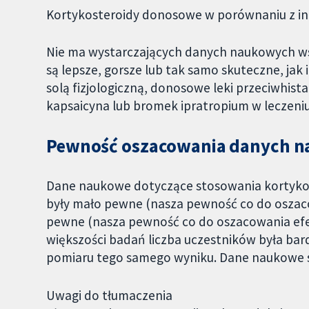
Kortykosteroidy donosowe w porównaniu z i
Nie ma wystarczających danych naukowych ws
są lepsze, gorsze lub tak samo skuteczne, jak 
solą fizjologiczną, donosowe leki przeciwhist
kapsaicyna lub bromek ipratropium w leczeniu
Pewność oszacowania danych 
Dane naukowe dotyczące stosowania kortyk
były mało pewne (nasza pewność co do oszaco
pewne (nasza pewność co do oszacowania efekt
większości badań liczba uczestników była ba
pomiaru tego samego wyniku. Dane naukowe są
Uwagi do tłumaczenia