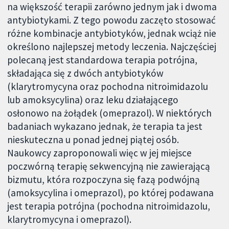
na większość terapii zarówno jednym jak i dwoma
antybiotykami. Z tego powodu zaczęto stosować
różne kombinacje antybiotyków, jednak wciąż nie
określono najlepszej metody leczenia. Najczęściej
polecaną jest standardowa terapia potrójna,
składająca się z dwóch antybiotyków
(klarytromycyna oraz pochodna nitroimidazolu
lub amoksycylina) oraz leku działającego
osłonowo na żołądek (omeprazol). W niektórych
badaniach wykazano jednak, że terapia ta jest
nieskuteczna u ponad jednej piątej osób.
Naukowcy zaproponowali więc w jej miejsce
poczwórną terapię sekwencyjną nie zawierającą
bizmutu, która rozpoczyna się fazą podwójną
(amoksycylina i omeprazol), po której podawana
jest terapia potrójna (pochodna nitroimidazolu,
klarytromycyna i omeprazol).