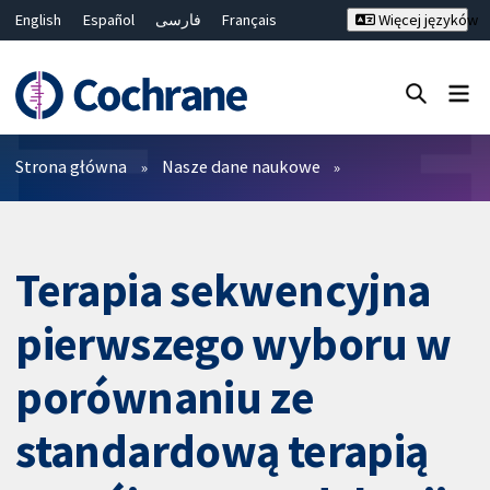
English
Español
فارسی
Français
Więcej języków
Русский
Hrvatski
Deutsch
Bahasa Malaysia
ไทย
繁體中文
简体中文
Close search ✖
Filtry
Strona główna
Nasze dane naukowe
Terapia sekwencyjna
pierwszego wyboru w
porównaniu ze
standardową terapią