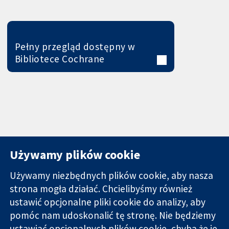
Pełny przegląd dostępny w
Bibliotece Cochrane
Używamy plików cookie
Używamy niezbędnych plików cookie, aby nasza
strona mogła działać. Chcielibyśmy również
11-13 Cavendish
Kontakt
ustawić opcjonalne pliki cookie do analizy, aby
Square
Nowości
pomóc nam udoskonalić tę stronę. Nie będziemy
Wiarygodne dane
Londyn
Biuro
ustawiać opcjonalnych plików cookie, chyba że je
naukowe.