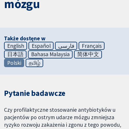
mózgu
Także dostęne w
English
Español
فارسی
Français
日本語
Bahasa Malaysia
简体中文
Polski
தமிழ்
Pytanie badawcze
Czy profilaktyczne stosowanie antybiotyków u
pacjentów po ostrym udarze mózgu zmniejsza
ryzyko rozwoju zakażenia i zgonu z tego powodu,