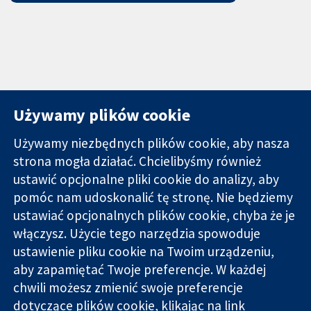
Używamy plików cookie
Używamy niezbędnych plików cookie, aby nasza
strona mogła działać. Chcielibyśmy również
11-13 Cavendish
Kontakt
ustawić opcjonalne pliki cookie do analizy, aby
Square
Nowości
pomóc nam udoskonalić tę stronę. Nie będziemy
Wiarygodne dane
Londyn
Biuro
ustawiać opcjonalnych plików cookie, chyba że je
naukowe.
W1G 0AN
prasowe
Świadome
Wielka Brytania
O nas
włączysz. Użycie tego narzędzia spowoduje
decyzje.
Praca
ustawienie pliku cookie na Twoim urządzeniu,
Lepsze zdrowie.
Cochrane
aby zapamiętać Twoje preferencje. W każdej
Library
chwili możesz zmienić swoje preferencje
dotyczące plików cookie, klikając na link