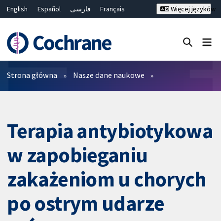
English
Español
فارسی
Français
Więcej języków
Русский
Hrvatski
Deutsch
Bahasa Malaysia
ไทย
繁體中文
简体中文
Close search ✖
Filtry
Strona główna
Nasze dane naukowe
Terapia antybiotykowa
w zapobieganiu
zakażeniom u chorych
po ostrym udarze