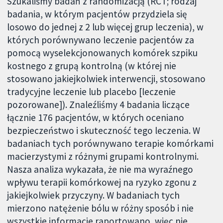
Szukaliśmy badań z randomizacją (RCT; rodzaj
badania, w którym pacjentów przydziela się
losowo do jednej z 2 lub więcej grup leczenia), w
których porównywano leczenie pacjentów za
pomocą wyselekcjonowanych komórek szpiku
kostnego z grupą kontrolną (w której nie
stosowano jakiejkolwiek interwencji, stosowano
tradycyjne leczenie lub placebo [leczenie
pozorowane]). Znaleźliśmy 4 badania liczące
łącznie 176 pacjentów, w których oceniano
bezpieczeństwo i skuteczność tego leczenia. W
badaniach tych porównywano terapie komórkami
macierzystymi z różnymi grupami kontrolnymi.
Nasza analiza wykazała, że nie ma wyraźnego
wpływu terapii komórkowej na ryzyko zgonu z
jakiejkolwiek przyczyny. W badaniach tych
mierzono natężenie bólu w różny sposób i nie
wszystkie informacje raportowano, więc nie