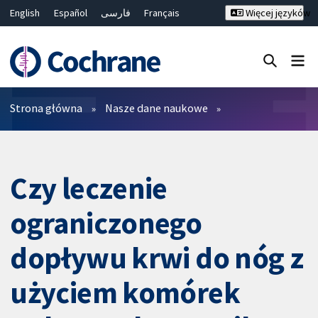
English
Español
فارسی
Français
Więcej języków
Русский
Hrvatski
Deutsch
Bahasa Malaysia
ไทย
繁體中文
简体中文
Close search ✖
Filtry
Strona główna
Nasze dane naukowe
Czy leczenie
ograniczonego
dopływu krwi do nóg z
użyciem komórek