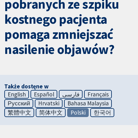
pobranych ze szpiku
kostnego pacjenta
pomaga zmniejszać
nasilenie objawów?
Także dostęne w
English
Español
فارسی
Français
Русский
Hrvatski
Bahasa Malaysia
繁體中文
简体中文
Polski
한국어