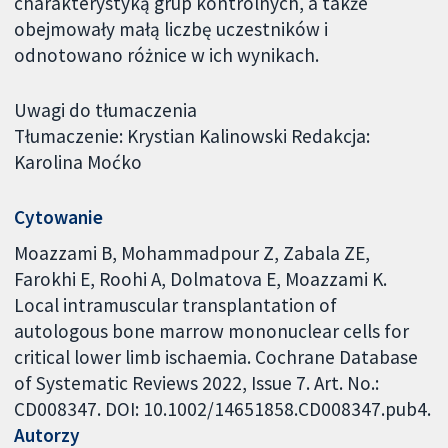
charakterystyką grup kontrolnych, a także
obejmowały małą liczbę uczestników i
odnotowano różnice w ich wynikach.
Uwagi do tłumaczenia
Tłumaczenie: Krystian Kalinowski Redakcja:
Karolina Moćko
Cytowanie
Moazzami B, Mohammadpour Z, Zabala ZE,
Farokhi E, Roohi A, Dolmatova E, Moazzami K.
Local intramuscular transplantation of
autologous bone marrow mononuclear cells for
critical lower limb ischaemia. Cochrane Database
of Systematic Reviews 2022, Issue 7. Art. No.:
CD008347. DOI: 10.1002/14651858.CD008347.pub4.
Autorzy