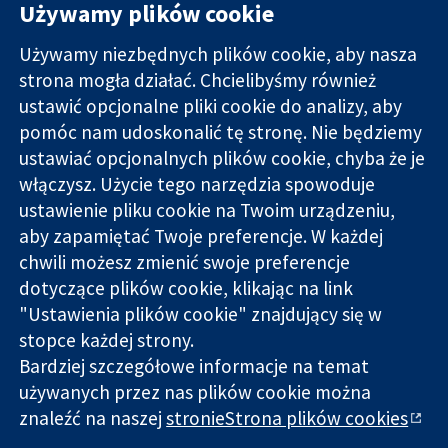
Używamy plików cookie
Używamy niezbędnych plików cookie, aby nasza
strona mogła działać. Chcielibyśmy również
11-13 Cavendish
Kontakt
ustawić opcjonalne pliki cookie do analizy, aby
Square
Nowości
pomóc nam udoskonalić tę stronę. Nie będziemy
Wiarygodne dane
Londyn
Biuro
ustawiać opcjonalnych plików cookie, chyba że je
naukowe.
W1G 0AN
prasowe
Świadome
włączysz. Użycie tego narzędzia spowoduje
Wielka Brytania
O nas
decyzje.
Praca
ustawienie pliku cookie na Twoim urządzeniu,
Lepsze zdrowie.
Cochrane
aby zapamiętać Twoje preferencje. W każdej
Library
chwili możesz zmienić swoje preferencje
dotyczące plików cookie, klikając na link
"Ustawienia plików cookie" znajdujący się w
Cochrane Collaboration to organizacja charytatywna (nr
stopce każdej strony.
1045921) i spółka z ograniczoną odpowiedzialnością (nr
Bardziej szczegółowe informacje na temat
03044323) zarejestrowana w Anglii i Walii. Numer rejestracyjny
VAT GB 718
używanych przez nas plików cookie można
znaleźć na naszej
stronieStrona plików cookies
Copyright © 2026 The Cochrane Collaboration