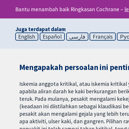
Bantu menambah baik Ringkasan Cochrane –
l
Juga terdapat dalam
English
Español
فارسی
Français
Ру
Mengapakah persoalan ini penti
Iskemia anggota kritikal, atau iskemia kriti
apabila aliran darah ke kaki berkurangan beri
teruk. Pada mulanya, pesakit mengalami kek
(keadaan ini diistilahkan sebagai klaudikasi 
pesakit akan mengalami gejala yang lebih te
apa aktiviti, ulser kaki, dan gangren. Pilihan
penyakit ini telah sampai tahap kritikal, teru