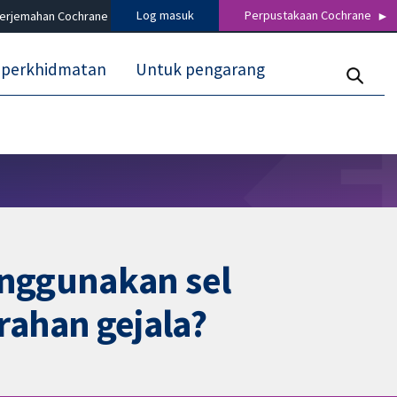
Log masuk
Perpustakaan Cochrane
terjemahan Cochrane
 perkhidmatan
Untuk pengarang
enggunakan sel
ahan gejala?