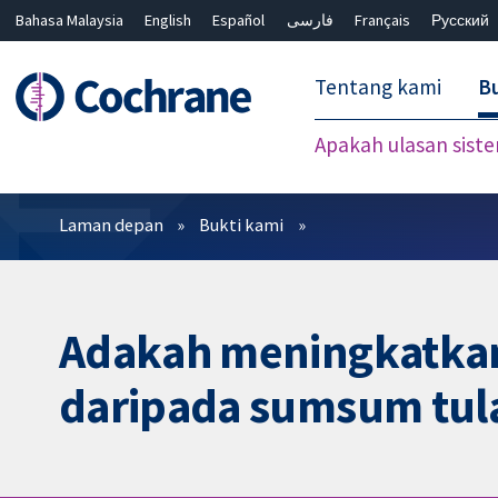
Bahasa Malaysia
English
Español
فارسی
Français
Русский
繁體中文
简体中文
Tentang kami
Bu
Apakah ulasan sist
Penapis
Laman depan
Bukti kami
Adakah meningkatkan 
daripada sumsum tul