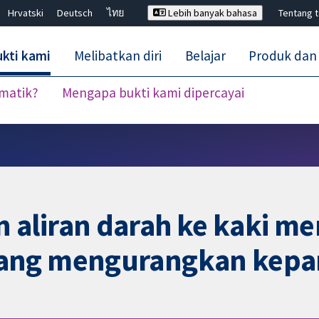
Hrvatski
Deutsch
ไทย
Lebih banyak bahasa
Tentang 
kti kami
Melibatkan diri
Belajar
Produk dan
ematik?
Mengapa bukti kami dipercayai
Tutup carian ✖
aliran darah ke kaki m
ang mengurangkan kepar