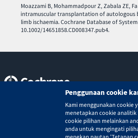
Moazzami B, Mohammadpour Z, Zabala ZE, Faro
intramuscular transplantation of autologous 
limb ischaemia. Cochrane Database of Systemat
10.1002/14651858.CD008347.pub4.
Penggunaan cookie ka
Bukti yang dipercayai.
keputusan termaklum
Kami menggunakan cookie ya
Kesihatan yang lebih baik
menetapkan cookie analitik
cookie pilihan melainkan a
anda untuk mengingati pilih
Kolaborasi Cochrane ialah sebuah badan amal (no. 1045921) dan s
menekan pautan 'Tetapan co