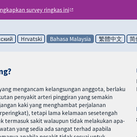
engkapkan survey ringkas ini
сский
Hrvatski
Bahasa Malaysia
繁體中文
简
ng?
kal yang mengancam kelangsungan anggota, berlaku
kutan penyakit arteri pinggiran yang semakin
ejangan kaki yang menghambat perjalanan
berperingkat), tetapi lama kelamaan sesetengah
ruk termasuk sakit walaupun tidak melakukan apa-
 rawatan yang sedia ada sangat terhad apabila
tamanya apabila pesakit tidak sesuai untuk