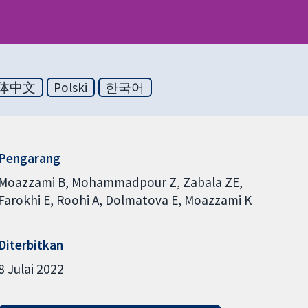
体中文
Polski
한국어
Pengarang
Moazzami B
Mohammadpour Z
Zabala ZE
Farokhi E
Roohi A
Dolmatova E
Moazzami K
Diterbitkan
8 Julai 2022