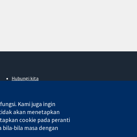
Hubungi kita
Berita
Pejabat akhbar
Perihal Kami
ngsi. Kami juga ingin
Pekerjaan
 tidak akan menetapkan
Cochrane Library
tapkan cookie pada peranti
 bila-bila masa dengan
 di England & Wales. Nombor pendaftaran VAT GB 718 2127 49.