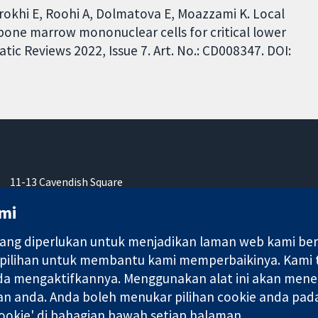
khi E, Roohi A, Dolmatova E, Moazzami K. Local
bone marrow mononuclear cells for critical lower
ic Reviews 2022, Issue 7. Art. No.: CD008347. DOI:
11-13 Cavendish Square
London
mi
W1G 0AN
United Kingdom
ng diperlukan untuk menjadikan laman web kami berfu
 pilihan untuk membantu kami memperbaikinya. Kami
nda mengaktifkannya. Menggunakan alat ini akan mene
an anda. Anda boleh menukar pilihan cookie anda pada
ebuah syarikat terhad oleh jaminan (no. 03044323) yang berdaftar
okie' di bahagian bawah setiap halaman.