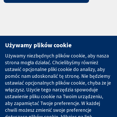
Używamy plików cookie
Używamy niezbędnych plików cookie, aby nasza
strona mogła działać. Chcielibyśmy również
11-13 Cavendish
Kontakt
ustawić opcjonalne pliki cookie do analizy, aby
Square
Nowości
pomóc nam udoskonalić tę stronę. Nie będziemy
Wiarygodne dane
Londyn
Biuro
ustawiać opcjonalnych plików cookie, chyba że je
naukowe.
W1G 0AN
prasowe
Świadome
włączysz. Użycie tego narzędzia spowoduje
Wielka Brytania
O nas
decyzje.
Praca
ustawienie pliku cookie na Twoim urządzeniu,
Lepsze zdrowie.
Cochrane
aby zapamiętać Twoje preferencje. W każdej
Library
chwili możesz zmienić swoje preferencje
dotyczące plików cookie, klikając na link