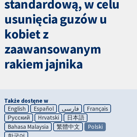
standardową, w celu
usunięcia guzów u
kobiet z
zaawansowanym
rakiem jajnika
Także dostęne w
English
Español
فارسی
Français
Русский
Hrvatski
日本語
Bahasa Malaysia
繁體中文
Polski
한국어