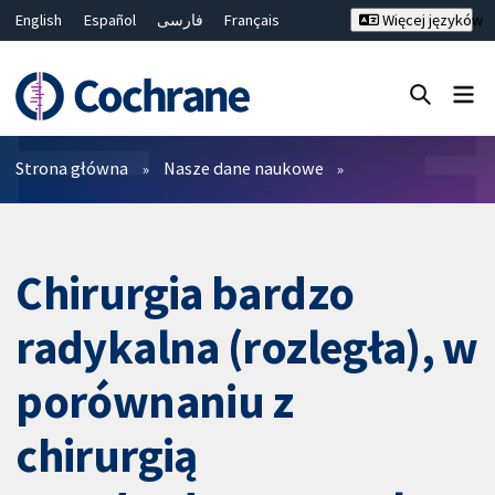
English
Español
فارسی
Français
Więcej języków
Русский
Hrvatski
Deutsch
Bahasa Malaysia
ไทย
繁體中文
简体中文
Close search ✖
Filtry
Strona główna
Nasze dane naukowe
Chirurgia bardzo
radykalna (rozległa), w
porównaniu z
chirurgią