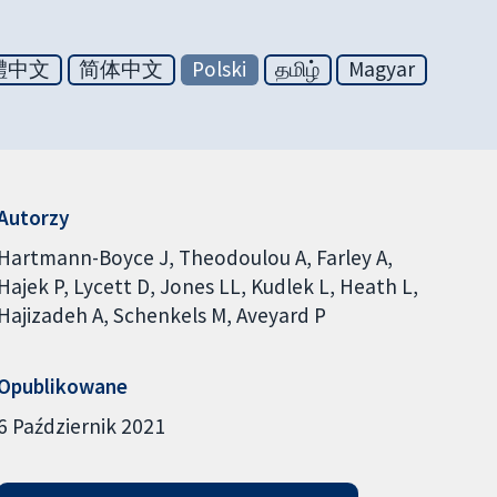
體中文
简体中文
Polski
தமிழ்
Magyar
Autorzy
Hartmann-Boyce J
Theodoulou A
Farley A
Hajek P
Lycett D
Jones LL
Kudlek L
Heath L
Hajizadeh A
Schenkels M
Aveyard P
Opublikowane
6 Październik 2021