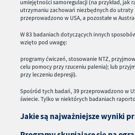
umiejętności samoregulacji (na przykład, jak 
utrzymaniu zachowań niezbędnych do utraty m
przeprowadzono w USA, a pozostałe w Australii
W 83 badaniach dotyczących innych sposobów 
wzięto pod uwagę:
programy ćwiczeń, stosowanie NTZ, przyjmow
celu pomocy przy rzuceniu palenia); lub przy
przy leczeniu depresji).
Spośród tych badań, 39 przeprowadzono w USA
świecie. Tylko w niektórych badaniach raport
Jakie są najważniejsze wyniki p
Programy skupiające się na ogra