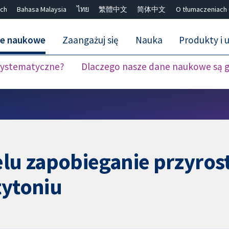
ch
Bahasa Malaysia
ไทย
繁體中文
简体中文
O tłumaczeniach
ne naukowe
Zaangażuj się
Nauka
Produkty i u
 systematyczne?
Dlaczego nasze dane naukowe są 
Close search ✖
elu zapobieganie przyros
tytoniu