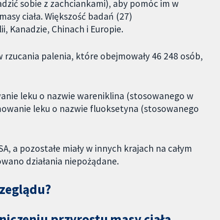
radzić sobie z zachciankami), aby pomóc im w
asy ciała. Większość badań (27)
, Kanadzie, Chinach i Europie.
rzucania palenia, które obejmowały 46 248 osób,
anie leku o nazwie wareniklina (stosowanego w
jmowanie leku o nazwie fluoksetyna (stosowanego
, a pozostałe miały w innych krajach na całym
owano działania niepożądane.
rzeglądu?
niczeniu przyrostu masy ciała