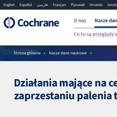
English
Español
فارسی
Français
Русский
Hrvatski
Deuts
O nas
Nasze da
Co to są przeglądy
Filtry
Strona główna
Nasze dane naukowe
Działania mające na c
zaprzestaniu palenia 