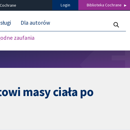
Login
Biblioteka Cochrane
 Cochrane
sługi
Dla autorów
godne zaufania
towi masy ciała po