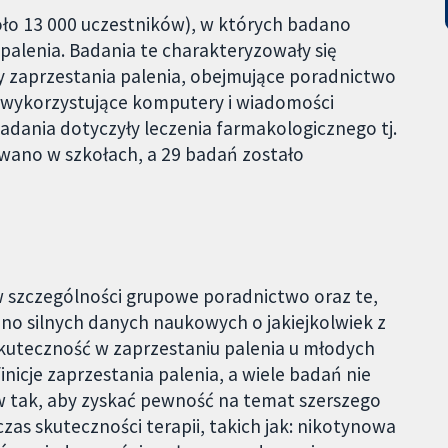
ło 13 000 uczestników), w których badano
alenia. Badania te charakteryzowały się
y zaprzestania palenia, obejmujące poradnictwo
wykorzystujące komputery i wiadomości
adania dotyczyły leczenia farmakologicznego tj.
wano w szkołach, a 29 badań zostało
w szczególności grupowe poradnictwo oraz te,
iono silnych danych naukowych o jakiejkolwiek z
kuteczność w zaprzestaniu palenia u młodych
icje zaprzestania palenia, a wiele badań nie
w tak, aby zyskać pewność na temat szerszego
s skuteczności terapii, takich jak: nikotynowa