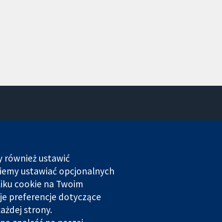
Kontakt
Nowości
Biuro prasowe
y również ustawić
O nas
dziemy ustawiać opcjonalnych
Praca
liku cookie na Twoim
Cochrane Library
je preferencje dotyczące
ażdej strony.
rowana w Anglii i Walii. Numer rejestracyjny VAT GB 718