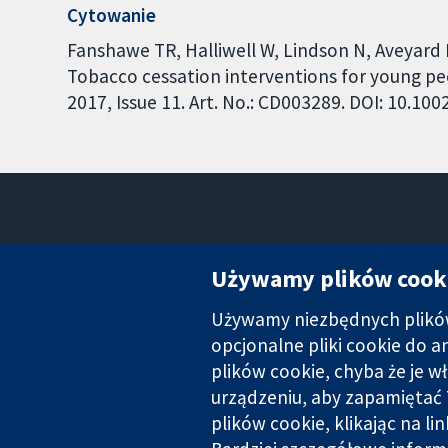
Cytowanie
Fanshawe TR, Halliwell W, Lindson N, Aveyard
Tobacco cessation interventions for young p
2017, Issue 11. Art. No.: CD003289. DOI: 10.1
Używamy plików cook
Używamy niezbędnych plików 
Wiarygodne dane naukowe.
Świadome decyzje.
opcjonalne pliki cookie do 
Lepsze zdrowie.
plików cookie, chyba że je w
urządzeniu, aby zapamiętać 
plików cookie, klikając na li
Cochrane Collaboration to organizacja charytatywna (nr 1045921) 