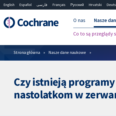
English
Español
فارسی
Français
Русский
Hrvatski
Deuts
O nas
Nasze da
Co to są przeglądy
Filtry
Strona główna
Nasze dane naukowe
Czy istnieją program
nastolatkom w zerwan