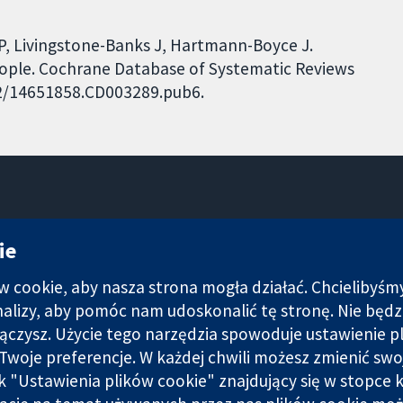
 P, Livingstone-Banks J, Hartmann-Boyce J.
eople. Cochrane Database of Systematic Reviews
002/14651858.CD003289.pub6.
11-13 Cavendish Square
ie
Londyn
W1G 0AN
cookie, aby nasza strona mogła działać. Chcielibyśm
Wielka Brytania
analizy, aby pomóc nam udoskonalić tę stronę. Nie bę
łączysz. Użycie tego narzędzia spowoduje ustawienie p
Twoje preferencje. W każdej chwili możesz zmienić swo
nk "Ustawienia plików cookie" znajdujący się w stopce k
i spółka z ograniczoną odpowiedzialnością (nr 03044323) zarejest