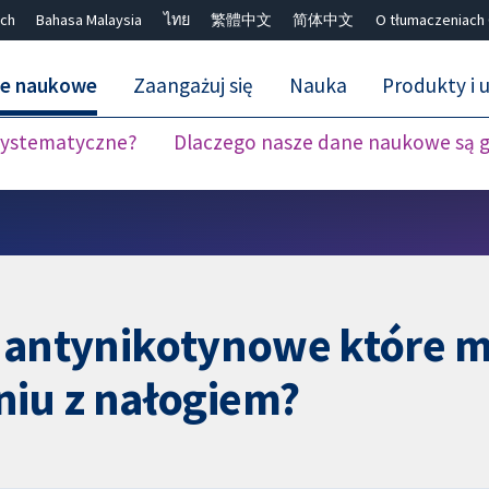
ch
Bahasa Malaysia
ไทย
繁體中文
简体中文
O tłumaczeniach
ne naukowe
Zaangażuj się
Nauka
Produkty i u
 systematyczne?
Dlaczego nasze dane naukowe są 
Close search ✖
y antynikotynowe które
iu z nałogiem?