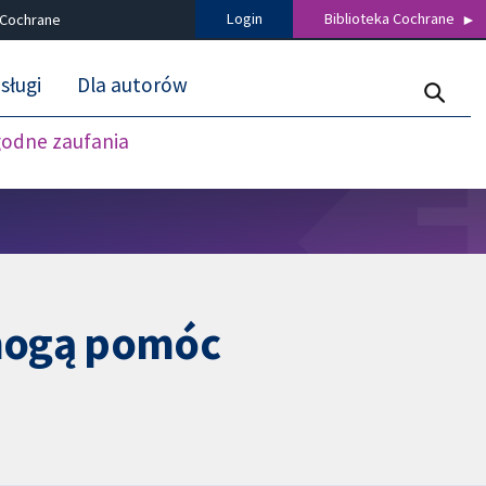
Login
Biblioteka Cochrane
 Cochrane
sługi
Dla autorów
godne zaufania
 mogą pomóc