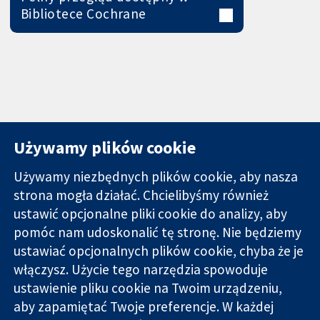
Bibliotece Cochrane
Używamy plików cookie
Używamy niezbędnych plików cookie, aby nasza
strona mogła działać. Chcielibyśmy również
11-13 Cavendish
Kontakt
ustawić opcjonalne pliki cookie do analizy, aby
Square
Nowości
pomóc nam udoskonalić tę stronę. Nie będziemy
Wiarygodne dane
Londyn
Biuro
ustawiać opcjonalnych plików cookie, chyba że je
naukowe.
W1G 0AN
prasowe
Świadome
włączysz. Użycie tego narzędzia spowoduje
Wielka Brytania
O nas
decyzje.
Praca
ustawienie pliku cookie na Twoim urządzeniu,
Lepsze zdrowie.
Cochrane
aby zapamiętać Twoje preferencje. W każdej
Library