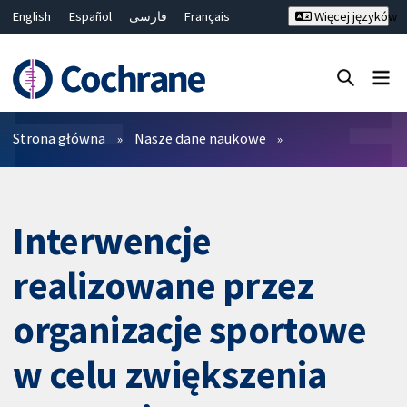
English
Español
فارسی
Français
Więcej języków
Русский
Hrvatski
Deutsch
Bahasa Malaysia
ไทย
繁體中文
简体中文
Close search ✖
Filtry
Strona główna
Nasze dane naukowe
Interwencje
realizowane przez
organizacje sportowe
w celu zwiększenia