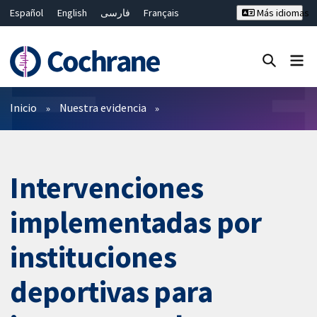
Español
English
فارسی
Français
Más idiomas
Русский
Hrvatski
Deutsch
Bahasa Malaysia
ไทย
繁體中文
简体中文
Cerrar búsqueda ✖
Filtros
Inicio
Nuestra evidencia
Intervenciones
implementadas por
instituciones
deportivas para