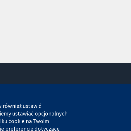
Kontakt
Nowości
Biuro prasowe
y również ustawić
O nas
dziemy ustawiać opcjonalnych
Praca
liku cookie na Twoim
Cochrane Library
je preferencje dotyczące