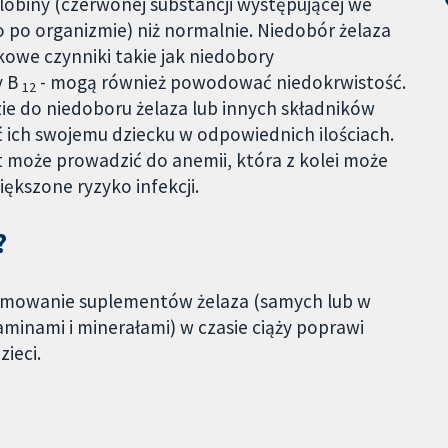
obiny (czerwonej substancji występującej we
go po organizmie) niż normalnie. Niedobór żelaza
kowe czynniki takie jak niedobory
y B
- mogą również powodować niedokrwistość.
12
dzie do niedoboru żelaza lub innych składników
 ich swojemu dziecku w odpowiednich ilościach.
t może prowadzić do anemii, która z kolei może
ększone ryzyko infekcji.
?
zyjmowanie suplementów żelaza (samych lub w
minami i minerałami) w czasie ciąży poprawi
zieci.