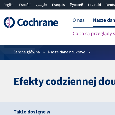
English
Español
فارسی
Français
Русский
Hrvatski
Deuts
O nas
Nasze da
Co to są przeglądy
Filtry
Strona główna
Nasze dane naukowe
Efekty codziennej dou
Także dostęne w