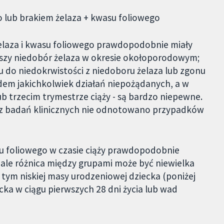
 lub brakiem żelaza + kwasu foliowego
elaza i kwasu foliowego prawdopodobnie miały
jszy niedobór żelaza w okresie okołoporodowym;
 do niedokrwistości z niedoboru żelaza lub zgonu
em jakichkolwiek działań niepożądanych, a w
ub trzecim trymestrze ciąży - są bardzo niepewne.
 badań klinicznych nie odnotowano przypadków
su foliowego w czasie ciąży prawdopodobnie
, ale różnica między grupami może być niewielka
 tym niskiej masy urodzeniowej dziecka (poniżej
ka w ciągu pierwszych 28 dni życia lub wad