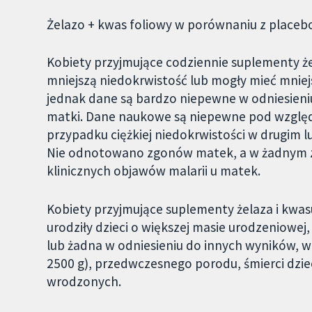
Żelazo + kwas foliowy w porównaniu z placebo
Kobiety przyjmujące codziennie suplementy ż
mniejszą niedokrwistość lub mogły mieć mnie
jednak dane są bardzo niepewne w odniesieniu
matki. Dane naukowe są niepewne pod względ
przypadku ciężkiej niedokrwistości w drugim l
Nie odnotowano zgonów matek, a w żadnym z
klinicznych objawów malarii u matek.
Kobiety przyjmujące suplementy żelaza i kwa
urodziły dzieci o większej masie urodzeniowej
lub żadna w odniesieniu do innych wyników, w
2500 g), przedwczesnego porodu, śmierci dziec
wrodzonych.