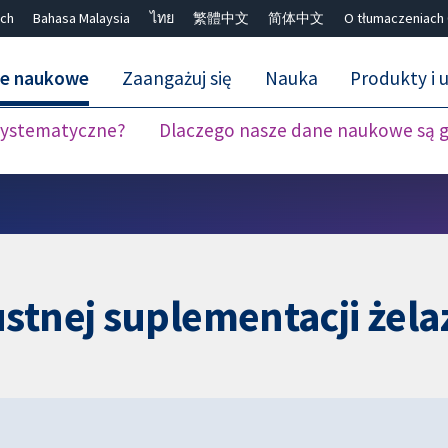
ch
Bahasa Malaysia
ไทย
繁體中文
简体中文
O tłumaczeniach
ne naukowe
Zaangażuj się
Nauka
Produkty i u
 systematyczne?
Dlaczego nasze dane naukowe są 
Close search ✖
stnej suplementacji żelaz