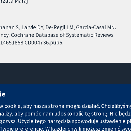
rzata Maraj
anan S, Larvie DY, De-Regil LM, Garcia-Casal MN.
ancy. Cochrane Database of Systematic Reviews
02/14651858.CD004736.pub6.
11-13 Cavendish Square
ie
Londyn
W1G 0AN
cookie, aby nasza strona mogła działać. Chcielibyśm
Wielka Brytania
analizy, aby pomóc nam udoskonalić tę stronę. Nie bę
łączysz. Użycie tego narzędzia spowoduje ustawienie p
Twoje preferencje. W każdej chwili możesz zmienić swo