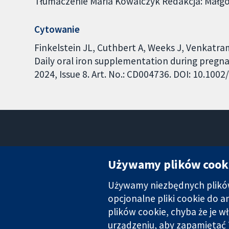
Tłumaczenie Maria Kowalczyk Redakcja: Małgo
Cytowanie
Finkelstein JL, Cuthbert A, Weeks J, Venkatram
Daily oral iron supplementation during pregn
2024, Issue 8. Art. No.: CD004736. DOI: 10.10
Używamy plików cook
Używamy niezbędnych plików 
Wiarygodne dane naukowe.
Świadome decyzje.
opcjonalne pliki cookie do 
Lepsze zdrowie.
plików cookie, chyba że je w
urządzeniu, aby zapamiętać 