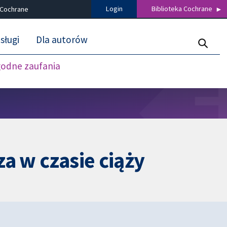
Login
Biblioteka Cochrane
 Cochrane
sługi
Dla autorów
godne zaufania
a w czasie ciąży