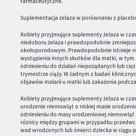
farmaceutyczne.
Suplementacja żelaza w porównaniu z placebo
Kobiety przyjmujące suplementy żelaza w czas
niedoboru żelaza i prawdopodobnie zmniejszo
okołoporodowym. Prawdopodobnie istnieje nie
wystąpienia innych skutków dla matki, w tym
odniesieniu do działań niepożądanych lub cięż
trymestrze ciąży. W żadnym z badań kliniczn
objawów malarii u matki lub zakażenia podczas
Kobiety przyjmujące suplementy żelaza w cza
urodzenie niemowląt o niskiej masie urodzeni
odniesieniu do masy urodzeniowej niemowląt
różnicy między grupami w przypadku przedwcz
wad wrodzonych lub śmierci dziecka w ciągu pi