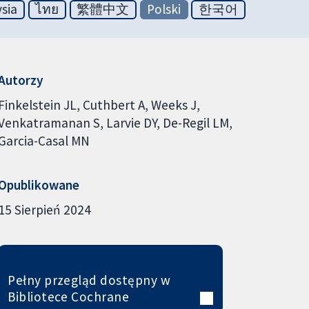
sia
ไทย
繁體中文
Polski
한국어
Autorzy
Finkelstein JL
Cuthbert A
Weeks J
Venkatramanan S
Larvie DY
De-Regil LM
Garcia-Casal MN
Opublikowane
15 Sierpień 2024
Pełny przegląd dostępny w
Bibliotece Cochrane