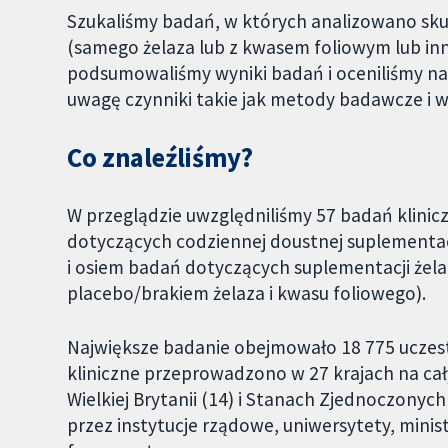
Szukaliśmy badań, w których analizowano skut
(samego żelaza lub z kwasem foliowym lub inn
podsumowaliśmy wyniki badań i oceniliśmy n
uwagę czynniki takie jak metody badawcze i w
Co znaleźliśmy?
W przeglądzie uwzględniliśmy 57 badań klinic
dotyczących codziennej doustnej suplementac
i osiem badań dotyczących suplementacji że
placebo/brakiem żelaza i kwasu foliowego).
Największe badanie obejmowało 18 775 uczest
kliniczne przeprowadzono w 27 krajach na c
Wielkiej Brytanii (14) i Stanach Zjednoczonyc
przez instytucje rządowe, uniwersytety, minis