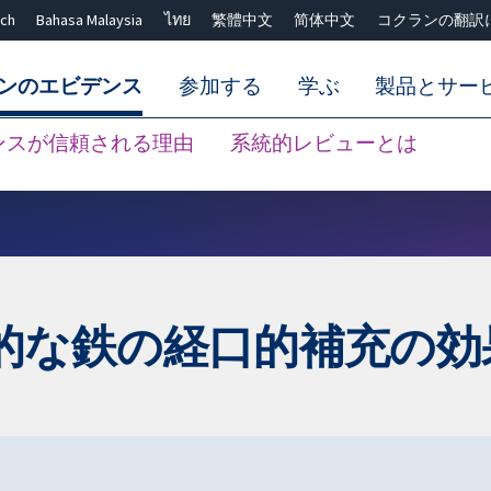
ch
Bahasa Malaysia
ไทย
繁體中文
简体中文
コクランの翻訳
ンのエビデンス
参加する
学ぶ
製品とサー
ンスが信頼される理由
系統的レビューとは
Close search ✖
的な鉄の経口的補充の効