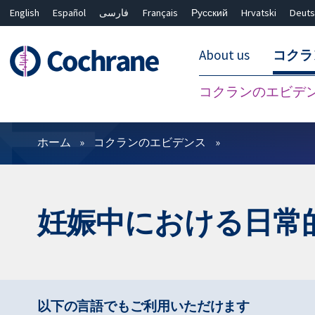
English
Español
فارسی
Français
Русский
Hrvatski
Deuts
About us
コクラ
コクランのエビデ
フィルター
ホーム
コクランのエビデンス
妊娠中における日常
以下の言語でもご利用いただけます