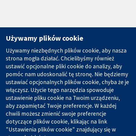
Używamy plików cookie
Używamy niezbędnych plików cookie, aby nasza
strona mogła działać. Chcielibyśmy również
11-13 Cavendish
Kontakt
ustawić opcjonalne pliki cookie do analizy, aby
Square
Nowości
pomóc nam udoskonalić tę stronę. Nie będziemy
Wiarygodne dane
Londyn
Biuro
ustawiać opcjonalnych plików cookie, chyba że je
naukowe.
W1G 0AN
prasowe
Świadome
włączysz. Użycie tego narzędzia spowoduje
Wielka Brytania
O nas
decyzje.
Praca
ustawienie pliku cookie na Twoim urządzeniu,
Lepsze zdrowie.
Cochrane
aby zapamiętać Twoje preferencje. W każdej
Library
chwili możesz zmienić swoje preferencje
dotyczące plików cookie, klikając na link
"Ustawienia plików cookie" znajdujący się w
Cochrane Collaboration to organizacja charytatywna (nr