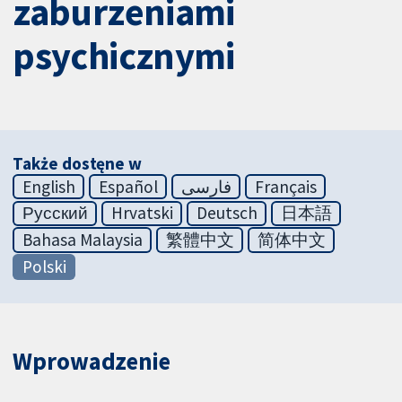
zaburzeniami
psychicznymi
Także dostęne w
English
Español
فارسی
Français
Русский
Hrvatski
Deutsch
日本語
Bahasa Malaysia
繁體中文
简体中文
Polski
Wprowadzenie