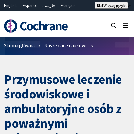
English
Español
فارسی
Français
Więcej języków
Русский
Hrvatski
Deutsch
Bahasa Malaysia
ไทย
繁體中文
简体中文
Close search ✖
Filtry
Strona główna
Nasze dane naukowe
Przymusowe leczenie
środowiskowe i
ambulatoryjne osób z
poważnymi