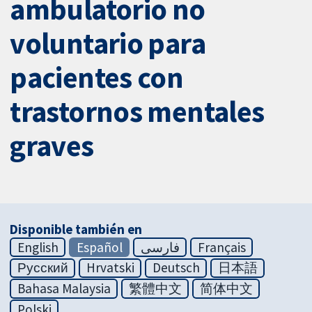
ambulatorio no
voluntario para
pacientes con
trastornos mentales
graves
Disponible también en
English
Español
فارسی
Français
Русский
Hrvatski
Deutsch
日本語
Bahasa Malaysia
繁體中文
简体中文
Polski