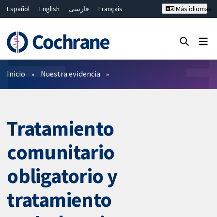
Español
English
فارسی
Français
Más idiomas
Русский
Hrvatski
Deutsch
Bahasa Malaysia
ไทย
繁體中文
简体中文
Cerrar búsqueda ✖
Filtros
Inicio
Nuestra evidencia
Tratamiento
comunitario
obligatorio y
tratamiento