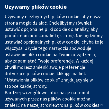
Używamy plików cookie
Używamy niezbędnych plików cookie, aby nasza
strona mogła działać. Chcielibyśmy również
11-13 Cavendish
Kontakt
ustawić opcjonalne pliki cookie do analizy, aby
Square
Nowości
pomóc nam udoskonalić tę stronę. Nie będziemy
Wiarygodne dane
Londyn
Biuro
ustawiać opcjonalnych plików cookie, chyba że je
naukowe.
W1G 0AN
prasowe
Świadome
Wielka Brytania
O nas
włączysz. Użycie tego narzędzia spowoduje
decyzje.
Praca
ustawienie pliku cookie na Twoim urządzeniu,
Lepsze zdrowie.
Cochrane
aby zapamiętać Twoje preferencje. W każdej
Library
chwili możesz zmienić swoje preferencje
dotyczące plików cookie, klikając na link
"Ustawienia plików cookie" znajdujący się w
Cochrane Collaboration to organizacja charytatywna (nr
stopce każdej strony.
1045921) i spółka z ograniczoną odpowiedzialnością (nr
Bardziej szczegółowe informacje na temat
03044323) zarejestrowana w Anglii i Walii. Numer rejestracyjny
VAT GB 718
używanych przez nas plików cookie można
znaleźć na naszej
stronieStrona plików cookies
Copyright © 2026 The Cochrane Collaboration