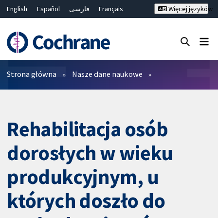
English
Español
فارسی
Français
Więcej języków
Русский
Hrvatski
Deutsch
Bahasa Malaysia
ไทย
繁體中文
简体中文
Close search ✖
Filtry
Strona główna
Nasze dane naukowe
Rehabilitacja osób
dorosłych w wieku
produkcyjnym, u
których doszło do