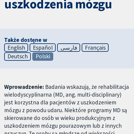
uszkodzenia mózgu
Także dostęne w
English
Español
فارسی
Français
Deutsch
Polski
Wprowadzenie:
Badania wskazują, że rehabilitacja
wielodyscyplinarna (MD, ang. multi-disciplinary)
jest korzystna dla pacjentów z uszkodzeniem
mózgu z powodu udaru. Niektóre programy MD są
skierowane do osób w wieku produkcyjnym z
uszkodzeniem mózgu pourazowym lub z innych
przyczyn. Te osoby są młodsze od większości