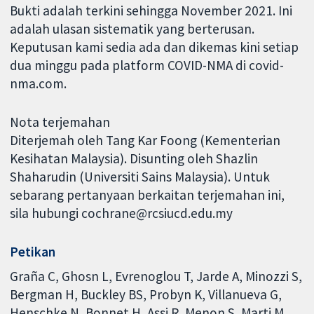
Bukti adalah terkini sehingga November 2021. Ini
adalah ulasan sistematik yang berterusan.
Keputusan kami sedia ada dan dikemas kini setiap
dua minggu pada platform COVID-NMA di covid-
nma.com.
Nota terjemahan
Diterjemah oleh Tang Kar Foong (Kementerian
Kesihatan Malaysia). Disunting oleh Shazlin
Shaharudin (Universiti Sains Malaysia). Untuk
sebarang pertanyaan berkaitan terjemahan ini,
sila hubungi cochrane@rcsiucd.edu.my
Petikan
Graña C, Ghosn L, Evrenoglou T, Jarde A, Minozzi S,
Bergman H, Buckley BS, Probyn K, Villanueva G,
Henschke N, Bonnet H, Assi R, Menon S, Marti M,