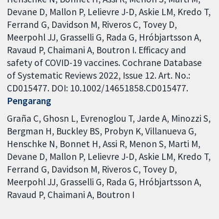
Devane D, Mallon P, Lelievre J-D, Askie LM, Kredo T,
Ferrand G, Davidson M, Riveros C, Tovey D,
Meerpohl JJ, Grasselli G, Rada G, Hróbjartsson A,
Ravaud P, Chaimani A, Boutron I. Efficacy and
safety of COVID-19 vaccines. Cochrane Database
of Systematic Reviews 2022, Issue 12. Art. No.:
CD015477. DOI: 10.1002/14651858.CD015477.
Pengarang
Graña C
Ghosn L
Evrenoglou T
Jarde A
Minozzi S
Bergman H
Buckley BS
Probyn K
Villanueva G
Henschke N
Bonnet H
Assi R
Menon S
Marti M
Devane D
Mallon P
Lelievre J-D
Askie LM
Kredo T
Ferrand G
Davidson M
Riveros C
Tovey D
Meerpohl JJ
Grasselli G
Rada G
Hróbjartsson A
Ravaud P
Chaimani A
Boutron I