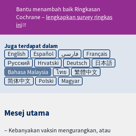
Bantu menambah baik Ringkasan
Cochrane –
lengkapkan survey ringkas
ini
Juga terdapat dalam
English
Español
فارسی
Français
Русский
Hrvatski
Deutsch
日本語
Bahasa Malaysia
ไทย
繁體中文
简体中文
Polski
Magyar
Mesej utama
– Kebanyakan vaksin mengurangkan, atau