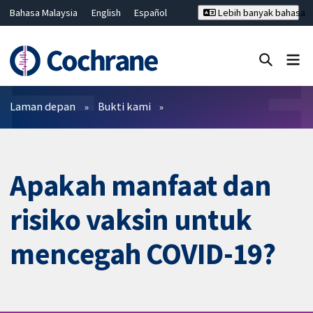
Bahasa Malaysia
English
Español
Lebih banyak bahasa
فارسی
Français
Русский
Hrvatski
Deutsch
ไทย
繁體中文
简体中文
Tutup carian ✖
Penapis
Laman depan
Bukti kami
Apakah manfaat dan
risiko vaksin untuk
mencegah COVID-19?