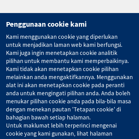
Penggunaan cookie kami
Kami menggunakan cookie yang diperlukan
11-13 Cavendish
Hubungi kita
untuk menjadikan laman web kami berfungsi.
Square
Berita
Kami juga ingin menetapkan cookie analitik
Bukti yang
London
Pejabat
pilihan untuk membantu kami memperbaikinya.
dipercayai.
W1G 0AN
akhbar
keputusan
United Kingdom
Perihal Kami
Kami tidak akan menetapkan cookie pilihan
termaklum
Pekerjaan
melainkan anda mengaktifkannya. Menggunakan
Kesihatan yang
Cochrane
alat ini akan menetapkan cookie pada peranti
lebih baik
Library
anda untuk mengingati pilihan anda. Anda boleh
menukar pilihan cookie anda pada bila-bila masa
dengan menekan pautan 'Tetapan cookie' di
Kolaborasi Cochrane ialah sebuah badan amal (no. 1045921) dan
bahagian bawah setiap halaman.
sebuah syarikat terhad oleh jaminan (no. 03044323) yang
Untuk maklumat lebih terperinci mengenai
berdaftar di England & Wales. Nombor pendaftaran VAT GB 718
2127 49.
cookie yang kami gunakan, lihat halaman