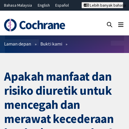
Bahasa Malaysia
English
Español
Lebih banyak bahasa
فارسی
Français
Русский
Hrvatski
Deutsch
ไทย
繁體中文
简体中文
Tutup carian ✖
Penapis
Laman depan
Bukti kami
Apakah manfaat dan
risiko diuretik untuk
mencegah dan
merawat kecederaan