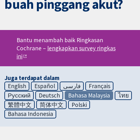
buah pinggang akut?
Bantu menambah baik Ringkasan
Cochrane –
lengkapkan survey ringkas
ini
Juga terdapat dalam
English
Español
فارسی
Français
Русский
Deutsch
Bahasa Malaysia
ไทย
繁體中文
简体中文
Polski
Bahasa Indonesia