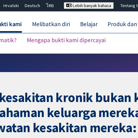
Hrvatski
Deutsch
ไทย
Lebih banyak bahasa
Tentang 
kti kami
Melibatkan diri
Belajar
Produk dan
ematik?
Mengapa bukti kami dipercayai
Tutup carian ✖
kesakitan kronik bukan 
haman keluarga mereka
atan kesakitan mereka: