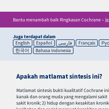
Bantu menambah baik Ringkasan Cochrane –
l
Juga terdapat dalam
English
Español
فارسی
Français
Ру
한국어
Bahasa Indonesia
Apakah matlamat sintesis ini?
Matlamat sintesis bukti kualitatif Cochrane 
kanak dan orang muda yang mengalami sakit k
sakit kronik; 2) hidup dengan kesakitan kron