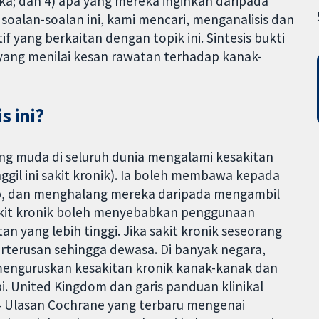
ka; dan 4) apa yang mereka inginkan daripada
alan-soalan ini, kami mencari, menganalisis dan
 yang berkaitan dengan topik ini. Sintesis bukti
 yang menilai kesan rawatan terhadap kanak-
s ini?
ng muda di seluruh dunia mengalami kesakitan
gil ini sakit kronik). Ia boleh membawa kepada
idup, dan menghalang mereka daripada mengambil
 Sakit kronik boleh menyebabkan penggunaan
 yang lebih tinggi. Jika sakit kronik seseorang
erterusan sehingga dewasa. Di banyak negara,
menguruskan kesakitan kronik kanak-kanak dan
 United Kingdom dan garis panduan klinikal
4 Ulasan Cochrane yang terbaru mengenai