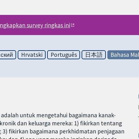
engkapkan survey ringkas ini
сский
Hrvatski
Português
日本語
Bahasa Mal
ini adalah untuk mengetahui bagaimana kanak-
ronik dan keluarga mereka: 1) fikirkan tentang
ik; 3) fikirkan bagaimana perkhidmatan penjagaan