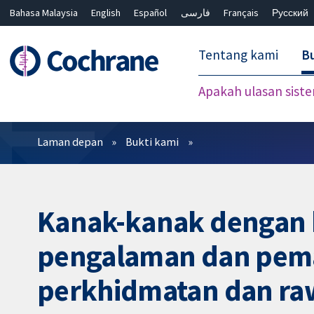
Bahasa Malaysia
English
Español
فارسی
Français
Русский
繁體中文
简体中文
Tentang kami
Bu
Apakah ulasan sist
Penapis
Laman depan
Bukti kami
Kanak-kanak dengan 
pengalaman dan pema
perkhidmatan dan raw