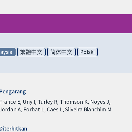
aysia
繁體中文
简体中文
Polski
Pengarang
France E
Uny I
Turley R
Thomson K
Noyes J
Jordan A
Forbat L
Caes L
Silveira Bianchim M
Diterbitkan