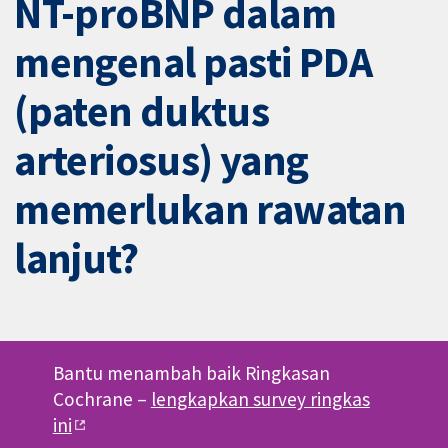
NT-proBNP dalam
mengenal pasti PDA
(paten duktus
arteriosus) yang
memerlukan rawatan
lanjut?
Bantu menambah baik Ringkasan
Cochrane –
lengkapkan survey ringkas
ini