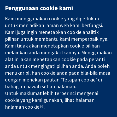
Penggunaan cookie kami
Kami menggunakan cookie yang diperlukan
11-13 Cavendish
Hubungi kita
untuk menjadikan laman web kami berfungsi.
Square
Berita
Kami juga ingin menetapkan cookie analitik
Bukti yang
London
Pejabat
pilihan untuk membantu kami memperbaikinya.
dipercayai.
W1G 0AN
akhbar
keputusan
United Kingdom
Perihal Kami
Kami tidak akan menetapkan cookie pilihan
termaklum
Pekerjaan
melainkan anda mengaktifkannya. Menggunakan
Kesihatan yang
Cochrane
alat ini akan menetapkan cookie pada peranti
lebih baik
Library
anda untuk mengingati pilihan anda. Anda boleh
menukar pilihan cookie anda pada bila-bila masa
dengan menekan pautan 'Tetapan cookie' di
Kolaborasi Cochrane ialah sebuah badan amal (no. 1045921) dan
bahagian bawah setiap halaman.
sebuah syarikat terhad oleh jaminan (no. 03044323) yang
Untuk maklumat lebih terperinci mengenai
berdaftar di England & Wales. Nombor pendaftaran VAT GB 718
2127 49.
cookie yang kami gunakan, lihat halaman
halaman cookie
.
Hak Cipta © 2026 Kolabrasi Cochrane
Terma & Syarat Laman Web
|
Penafian
|
Kerahsiaan
|
Dasar