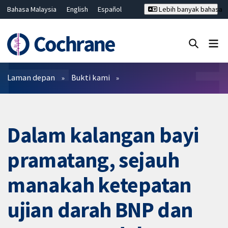
Bahasa Malaysia
English
Español
Lebih banyak bahasa
فارسی
Français
Русский
Hrvatski
Deutsch
ไทย
繁體中文
简体中文
Tutup carian ✖
Penapis
Laman depan
Bukti kami
Dalam kalangan bayi
pramatang, sejauh
manakah ketepatan
ujian darah BNP dan