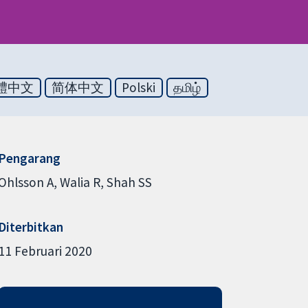
體中文
简体中文
Polski
தமிழ்
Pengarang
Ohlsson A
Walia R
Shah SS
Diterbitkan
11 Februari 2020