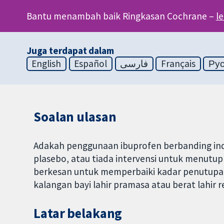
Bantu menambah baik Ringkasan Cochrane –
l
Juga terdapat dalam
English
Español
فارسی
Français
Ру
Soalan ulasan
Adakah penggunaan ibuprofen berbanding ind
plasebo, atau tiada intervensi untuk menutup
berkesan untuk memperbaiki kadar penutupan d
kalangan bayi lahir pramasa atau berat lahir
Latar belakang