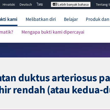
Hrvatski
Deutsch
ไทย
Lebih banyak bahasa
Tentang 
kti kami
Melibatkan diri
Belajar
Produk dan
ematik?
Mengapa bukti kami dipercayai
Tutup carian ✖
an duktus arteriosus pat
ahir rendah (atau kedua-