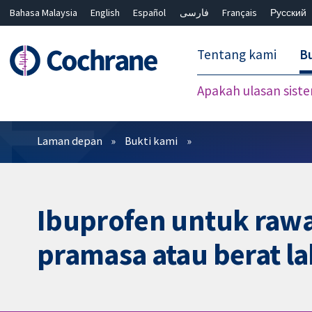
Bahasa Malaysia
English
Español
فارسی
Français
Русский
繁體中文
简体中文
Tentang kami
Bu
Apakah ulasan sist
Penapis
Laman depan
Bukti kami
Ibuprofen untuk rawat
pramasa atau berat l