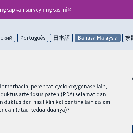
engkapkan survey ringkas ini
сский
Português
日本語
Bahasa Malaysia
繁
omethacin, perencat cyclo-oxygenase lain,
 duktus arteriosus paten (PDA) selamat dan
uktus dan hasil klinikal penting lain dalam
 rendah (atau kedua-duanya)?