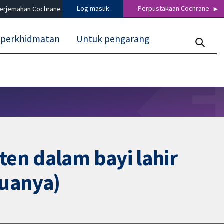
Log masuk
Perpustakaan Cochrane
terjemahan Cochrane
 perkhidmatan
Untuk pengarang
en dalam bayi lahir
duanya)