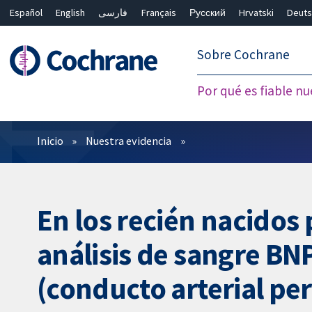
Español
English
فارسی
Français
Русский
Hrvatski
Deuts
繁體中文
简体中文
Sobre Cochrane
Por qué es fiable nu
Filtros
Inicio
Nuestra evidencia
En los recién nacidos
análisis de sangre BN
(conducto arterial pe