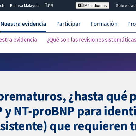
ch
Bahasa Malaysia
ไทย
Más idiomas
Sobre tra
Nuestra evidencia
Participar
Formación
Pro
estra evidencia
¿Qué son las revisiones sistemática
Cerrar búsqueda ✖
 prematuros, ¿hasta qué p
P y NT-proBNP para identi
rsistente) que requieren 