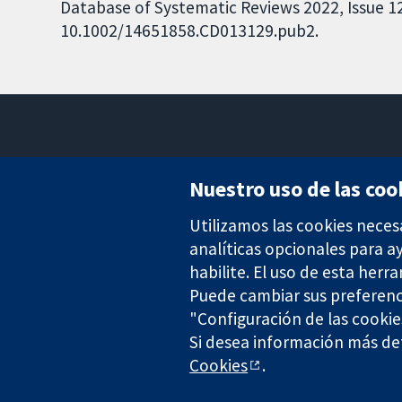
Database of Systematic Reviews 2022, Issue 12.
10.1002/14651858.CD013129.pub2.
Nuestro uso de las coo
Utilizamos las cookies neces
Evidencia fiable.
Decisiones informadas.
analíticas opcionales para 
Mejor salud.
habilite. El uso de esta herr
Puede cambiar sus preferenc
"Configuración de las cookie
The Cochrane Collaboration is a charity (no. 1045921) and a comp
Si desea información más det
Cookies
.
Copyright © 2026 The Cochrane Collaboration