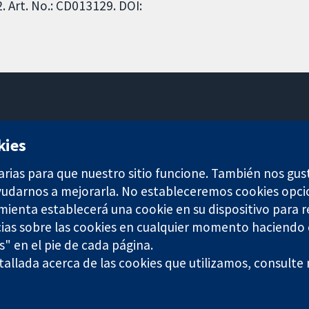
 Art. No.: CD013129. DOI:
11-13 Cavendish Square
kies
Londres
W1G 0AN
arias para que nuestro sitio funcione. También nos gus
Reino Unido
ayudarnos a mejorarla. No estableceremos cookies opci
amienta establecerá una cookie en su dispositivo para r
ias sobre las cookies en cualquier momento haciendo c
s" en el pie de cada página.
any limited by guarantee (no. 03044323) registered in England & W
allada acerca de las cookies que utilizamos, consulte
Términos y condiciones del sitio web
|
Responsabili