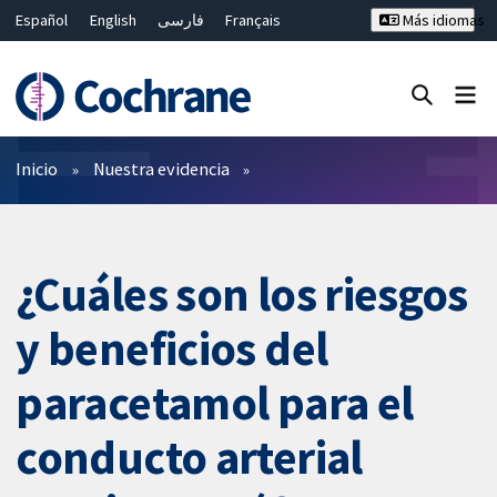
Español
English
فارسی
Français
Más idiomas
Русский
Hrvatski
Deutsch
Bahasa Malaysia
ไทย
繁體中文
简体中文
Cerrar búsqueda ✖
Filtros
Inicio
Nuestra evidencia
¿Cuáles son los riesgos
y beneficios del
paracetamol para el
conducto arterial