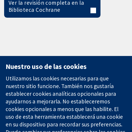
Ver la revisión completa en la
Biblioteca Cochrane
Nuestro uso de las cookies
Utilizamos las cookies necesarias para que
nuestro sitio funcione. También nos gustaría
11-13 Cavendish
Contacto
establecer cookies analíticas opcionales para
Square
Noticias
Evidencia fiable.
ayudarnos a mejorarla. No estableceremos
Londres
Prensa
Decisiones
W1G 0AN
Sobre
cookies opcionales a menos que las habilite. El
informadas.
Reino Unido
nosotros
uso de esta herramienta establecerá una cookie
Mejor salud.
Empleo
en su dispositivo para recordar sus preferencias.
Cochrane
Puede cambiar sus preferencias sobre las cookies