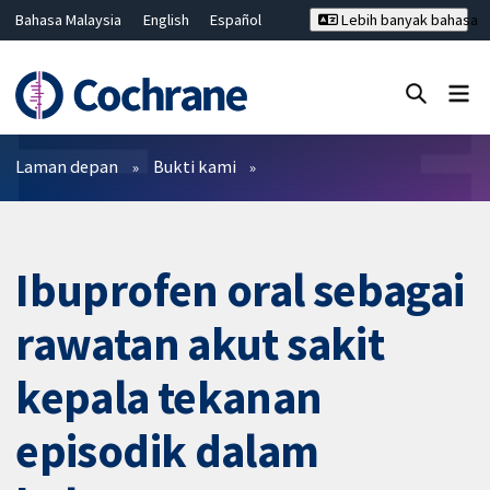
Bahasa Malaysia
English
Español
Lebih banyak bahasa
فارسی
Français
Русский
Hrvatski
Deutsch
ไทย
繁體中文
简体中文
Tutup carian ✖
Penapis
Laman depan
Bukti kami
Ibuprofen oral sebagai
rawatan akut sakit
kepala tekanan
episodik dalam