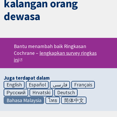
kalangan orang
dewasa
Bantu menambah baik Ringkasan
Cochrane –
lengkapkan survey ringkas
ini
Juga terdapat dalam
English
Español
فارسی
Français
Русский
Hrvatski
Deutsch
Bahasa Malaysia
ไทย
简体中文