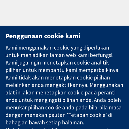
Penggunaan cookie kami
Kami menggunakan cookie yang diperlukan
11-13 Cavendish
Hubungi kita
untuk menjadikan laman web kami berfungsi.
Square
Berita
Kami juga ingin menetapkan cookie analitik
Bukti yang
London
Pejabat
pilihan untuk membantu kami memperbaikinya.
dipercayai.
W1G 0AN
akhbar
keputusan
Kami tidak akan menetapkan cookie pilihan
United Kingdom
Perihal Kami
termaklum
Pekerjaan
melainkan anda mengaktifkannya. Menggunakan
Kesihatan yang
Cochrane
alat ini akan menetapkan cookie pada peranti
lebih baik
Library
anda untuk mengingati pilihan anda. Anda boleh
menukar pilihan cookie anda pada bila-bila masa
dengan menekan pautan 'Tetapan cookie' di
Kolaborasi Cochrane ialah sebuah badan amal (no. 1045921) dan
bahagian bawah setiap halaman.
sebuah syarikat terhad oleh jaminan (no. 03044323) yang