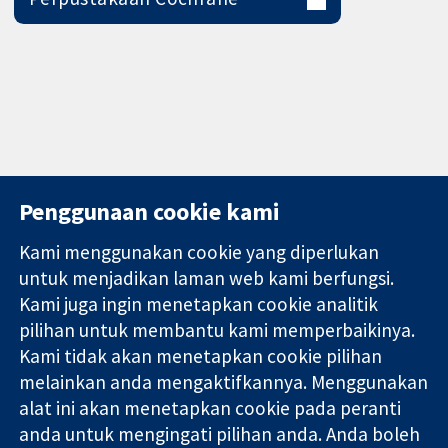
Penggunaan cookie kami
Kami menggunakan cookie yang diperlukan
11-13 Cavendish
Hubungi kita
untuk menjadikan laman web kami berfungsi.
Square
Berita
Kami juga ingin menetapkan cookie analitik
Bukti yang
London
Pejabat
pilihan untuk membantu kami memperbaikinya.
dipercayai.
W1G 0AN
akhbar
keputusan
Kami tidak akan menetapkan cookie pilihan
United Kingdom
Perihal Kami
termaklum
Pekerjaan
melainkan anda mengaktifkannya. Menggunakan
Kesihatan yang
Cochrane
alat ini akan menetapkan cookie pada peranti
lebih baik
Library
anda untuk mengingati pilihan anda. Anda boleh