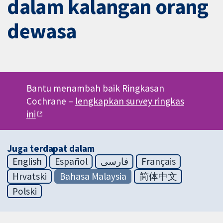
dalam kalangan orang
dewasa
Bantu menambah baik Ringkasan
Cochrane –
lengkapkan survey ringkas
ini
Juga terdapat dalam
English
Español
فارسی
Français
Hrvatski
Bahasa Malaysia
简体中文
Polski