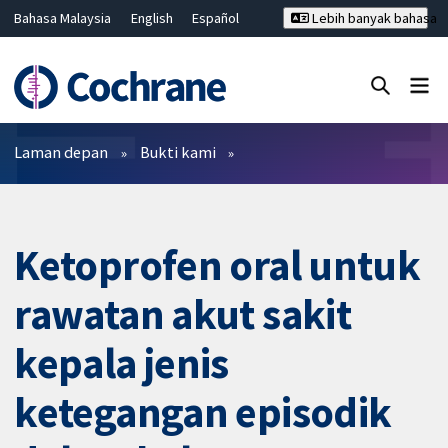
Bahasa Malaysia
English
Español
Lebih banyak bahasa
فارسی
Français
Русский
Hrvatski
Deutsch
ไทย
繁體中文
简体中文
Tutup carian ✖
Penapis
Laman depan
Bukti kami
Ketoprofen oral untuk
rawatan akut sakit
kepala jenis
ketegangan episodik