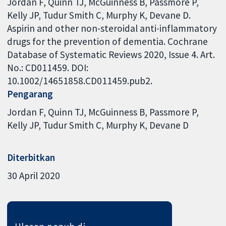
Jordan F, Quinn TJ, McGuinness B, Passmore P,
Kelly JP, Tudur Smith C, Murphy K, Devane D.
Aspirin and other non-steroidal anti-inflammatory
drugs for the prevention of dementia. Cochrane
Database of Systematic Reviews 2020, Issue 4. Art.
No.: CD011459. DOI:
10.1002/14651858.CD011459.pub2.
Pengarang
Jordan F
Quinn TJ
McGuinness B
Passmore P
Kelly JP
Tudur Smith C
Murphy K
Devane D
Diterbitkan
30 April 2020