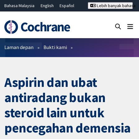
Bahasa Malaysia
English
Español
Lebih banyak bahasa
فارسی
Français
Русский
Hrvatski
Deutsch
ไทย
繁體中文
简体中文
Tutup carian ✖
Penapis
Laman depan
Bukti kami
Aspirin dan ubat
antiradang bukan
steroid lain untuk
pencegahan demensia