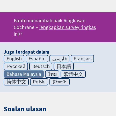
Bantu menambah baik Ringkasan
Cochrane –
lengkapkan survey ringkas
ini
Juga terdapat dalam
English
Español
فارسی
Français
Русский
Deutsch
日本語
Bahasa Malaysia
ไทย
繁體中文
简体中文
Polski
한국어
Soalan ulasan