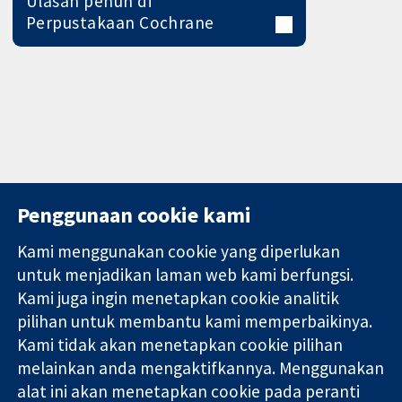
Ulasan penuh di
Perpustakaan Cochrane
Penggunaan cookie kami
Kami menggunakan cookie yang diperlukan
11-13 Cavendish
Hubungi kita
untuk menjadikan laman web kami berfungsi.
Square
Berita
Kami juga ingin menetapkan cookie analitik
Bukti yang
London
Pejabat
pilihan untuk membantu kami memperbaikinya.
dipercayai.
W1G 0AN
akhbar
keputusan
United Kingdom
Perihal Kami
Kami tidak akan menetapkan cookie pilihan
termaklum
Pekerjaan
melainkan anda mengaktifkannya. Menggunakan
Kesihatan yang
Cochrane
alat ini akan menetapkan cookie pada peranti
lebih baik
Library