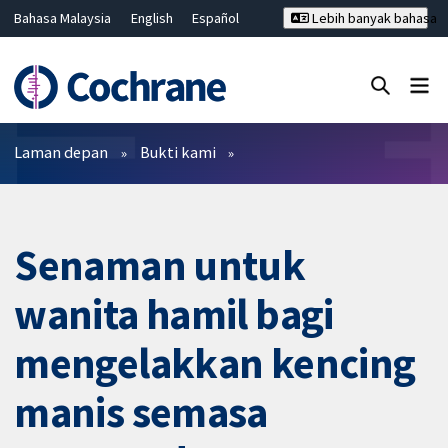
Bahasa Malaysia
English
Español
Lebih banyak bahasa
فارسی
Français
Русский
Hrvatski
Deutsch
ไทย
繁體中文
简体中文
Tutup carian ✖
Penapis
Laman depan
Bukti kami
Senaman untuk
wanita hamil bagi
mengelakkan kencing
manis semasa