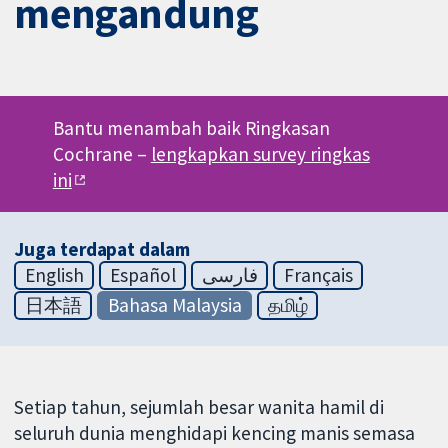
mengandung
Bantu menambah baik Ringkasan
Cochrane –
lengkapkan survey ringkas
ini
Juga terdapat dalam
English
Español
فارسی
Français
日本語
Bahasa Malaysia
தமிழ்
Setiap tahun, sejumlah besar wanita hamil di
seluruh dunia menghidapi kencing manis semasa