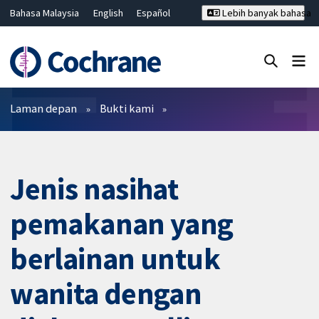
Bahasa Malaysia
English
Español
Lebih banyak bahasa
فارسی
Français
Русский
Hrvatski
Deutsch
ไทย
繁體中文
简体中文
Tutup carian ✖
Penapis
Laman depan
Bukti kami
Jenis nasihat
pemakanan yang
berlainan untuk
wanita dengan