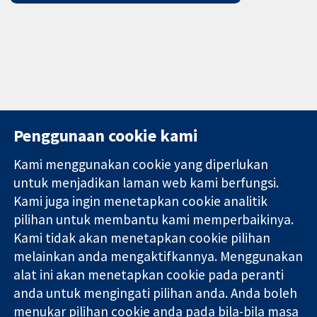
Penggunaan cookie kami
Kami menggunakan cookie yang diperlukan
11-13 Cavendish
Hubungi kita
untuk menjadikan laman web kami berfungsi.
Square
Berita
Kami juga ingin menetapkan cookie analitik
Bukti yang
London
Pejabat
pilihan untuk membantu kami memperbaikinya.
dipercayai.
W1G 0AN
akhbar
keputusan
Kami tidak akan menetapkan cookie pilihan
United Kingdom
Perihal Kami
termaklum
Pekerjaan
melainkan anda mengaktifkannya. Menggunakan
Kesihatan yang
Cochrane
alat ini akan menetapkan cookie pada peranti
lebih baik
Library
anda untuk mengingati pilihan anda. Anda boleh
menukar pilihan cookie anda pada bila-bila masa