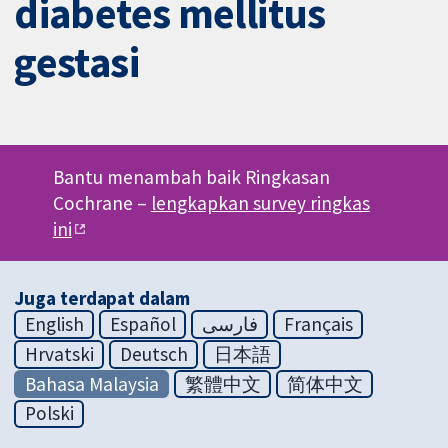
diabetes mellitus
gestasi
Bantu menambah baik Ringkasan
Cochrane –
lengkapkan survey ringkas
ini
Juga terdapat dalam
English
Español
فارسی
Français
Hrvatski
Deutsch
日本語
Bahasa Malaysia
繁體中文
简体中文
Polski