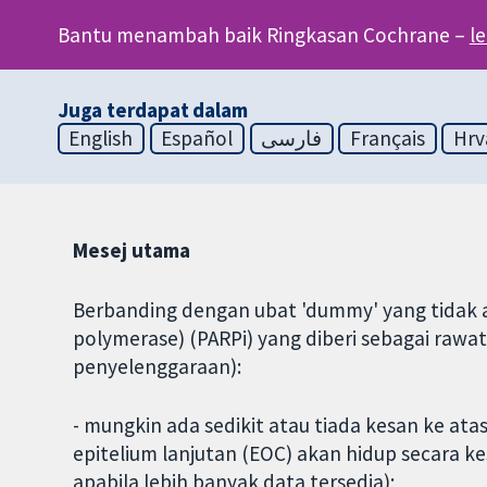
Bantu menambah baik Ringkasan Cochrane –
l
Juga terdapat dalam
English
Español
فارسی
Français
Hrv
Mesej utama
Berbanding dengan ubat 'dummy' yang tidak ak
polymerase) (PARPi) yang diberi sebagai rawa
penyelenggaraan):
- mungkin ada sedikit atau tiada kesan ke at
epitelium lanjutan (EOC) akan hidup secara k
apabila lebih banyak data tersedia);