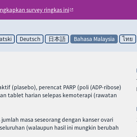
engkapkan survey ringkas ini
atski
Deutsch
日本語
Bahasa Malaysia
ไทย
tif (plasebo), perencat PARP (poli (ADP-ribose)
tan tablet harian selepas kemoterapi (rawatan
as jumlah masa seseorang dengan kanser ovari
eseluruhan (walaupun hasil ini mungkin berubah