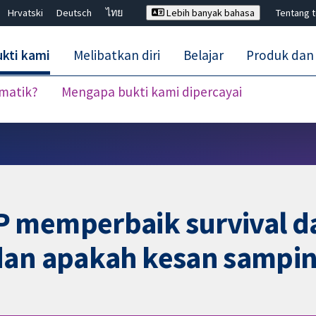
Hrvatski
Deutsch
ไทย
Lebih banyak bahasa
Tentang 
kti kami
Melibatkan diri
Belajar
Produk dan
ematik?
Mengapa bukti kami dipercayai
Tutup carian ✖
P memperbaik survival d
 dan apakah kesan sampi