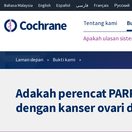
Bahasa Malaysia
English
Español
فارسی
Français
Русский
繁體中文
简体中文
Tentang kami
Bu
Apakah ulasan sist
Penapis
Laman depan
Bukti kami
Adakah perencat PAR
dengan kanser ovari