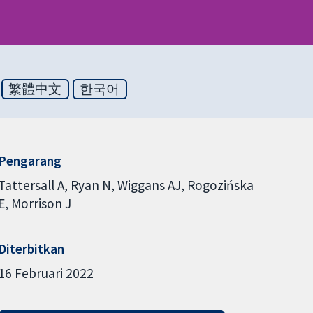
繁體中文
한국어
Pengarang
Tattersall A
Ryan N
Wiggans AJ
Rogozińska
E
Morrison J
Diterbitkan
16 Februari 2022