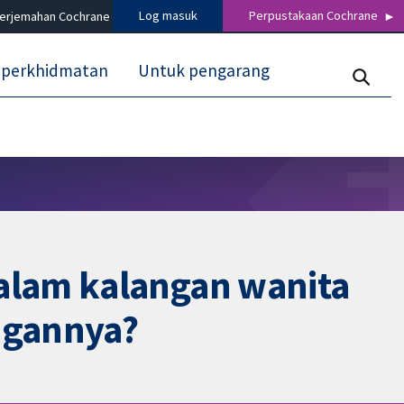
Log masuk
Perpustakaan Cochrane
terjemahan Cochrane
 perkhidmatan
Untuk pengarang
alam kalangan wanita
ngannya?