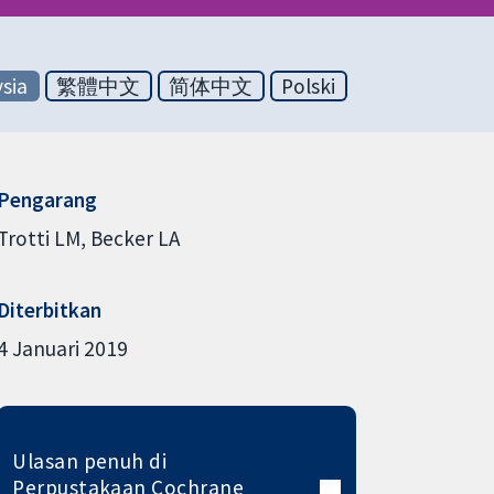
sia
繁體中文
简体中文
Polski
Pengarang
Trotti LM
Becker LA
Diterbitkan
4 Januari 2019
Ulasan penuh di
Perpustakaan Cochrane