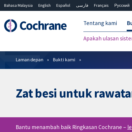
Bahasa Malaysia
English
Español
فارسی
Français
Русский
繁體中文
简体中文
Tentang kami
Bu
Apakah ulasan sist
Penapis
Laman depan
Bukti kami
Zat besi untuk rawata
Bantu menambah baik Ringkasan Cochrane –
l