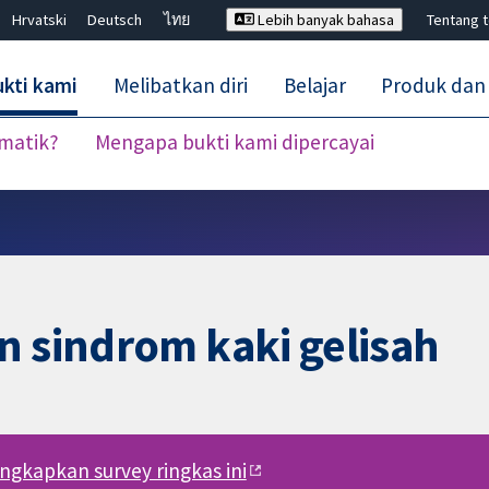
Hrvatski
Deutsch
ไทย
Lebih banyak bahasa
Tentang 
kti kami
Melibatkan diri
Belajar
Produk dan
ematik?
Mengapa bukti kami dipercayai
Tutup carian ✖
n sindrom kaki gelisah
engkapkan survey ringkas ini