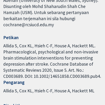
Adenan (University of New South Wales, Sydney).
Disunting oleh Mohd Shaharudin Shah Che
Hamzah (USM). Untuk sebarang pertanyaan
berkaitan terjemahan ini sila hubungi
cochrane@rcsiucd.edu.my
Petikan
Allida S, Cox KL, Hsieh C-F, House A, Hackett ML.
Pharmacological, psychological and non-invasive
brain stimulation interventions for preventing
depression after stroke. Cochrane Database of
Systematic Reviews 2020, Issue 5. Art. No.:
CD003689. DOI: 10.1002/14651858.CD003689.pub4.
Pengarang
Allida S
Cox KL
Hsieh C-F
House A
Hackett ML