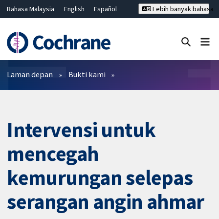
Bahasa Malaysia
English
Español
Lebih banyak bahasa
فارسی
Français
Русский
Hrvatski
Deutsch
ไทย
繁體中文
简体中文
Tutup carian ✖
Penapis
Laman depan
Bukti kami
Intervensi untuk
mencegah
kemurungan selepas
serangan angin ahmar