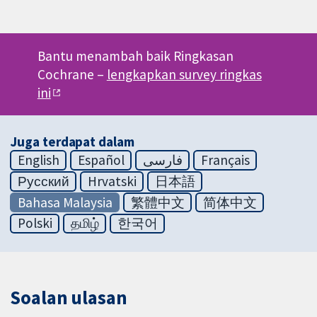
Bantu menambah baik Ringkasan
Cochrane –
lengkapkan survey ringkas
ini
Juga terdapat dalam
English
Español
فارسی
Français
Русский
Hrvatski
日本語
Bahasa Malaysia
繁體中文
简体中文
Polski
தமிழ்
한국어
Soalan ulasan