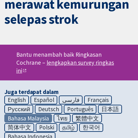
merawat kemurungan
selepas strok
Bantu menambah baik Ringkasan
Cochrane –
lengkapkan survey ringkas
ini
Juga terdapat dalam
English
Español
فارسی
Français
Русский
Deutsch
Português
日本語
Bahasa Malaysia
ไทย
繁體中文
简体中文
Polski
தமிழ்
한국어
Bahasa Indonesia