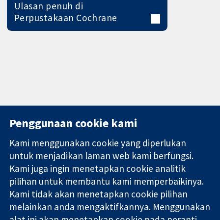
Ulasan penuh di
Perpustakaan Cochrane
Penggunaan cookie kami
Kami menggunakan cookie yang diperlukan
11-13 Cavendish
Hubungi kita
untuk menjadikan laman web kami berfungsi.
Square
Berita
Kami juga ingin menetapkan cookie analitik
Bukti yang
London
Pejabat
pilihan untuk membantu kami memperbaikinya.
dipercayai.
W1G 0AN
akhbar
keputusan
United Kingdom
Perihal Kami
Kami tidak akan menetapkan cookie pilihan
termaklum
Pekerjaan
melainkan anda mengaktifkannya. Menggunakan
Kesihatan yang
Cochrane
alat ini akan menetapkan cookie pada peranti